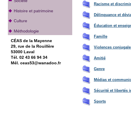
Société
Racisme et discrimi
Histoire et patrimoine
Délinquance et dévi
Culture
Éducation et ensei
Méthodologie
Famille
CÉAS de la Mayenne
29, rue de la Rouillère
Violenc
es conjugales
53000 Laval
Tél. 02 43 66 94 34
Amit
ié
Mél. ceas53@wanadoo.fr
Genre
Médias et communic
Sécurité et libertés 
Sports