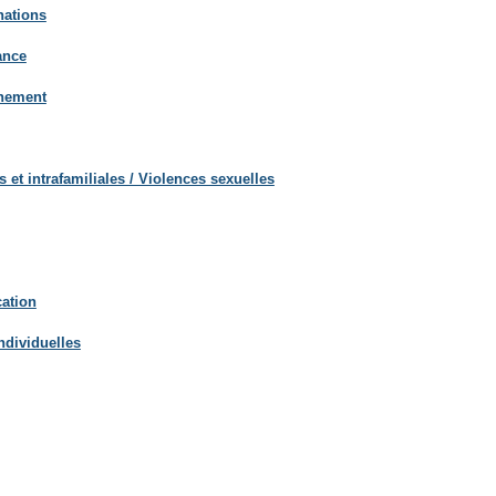
nations
ance
gnement
 et intrafamiliales / Violences sexuelles
ation
individuelles