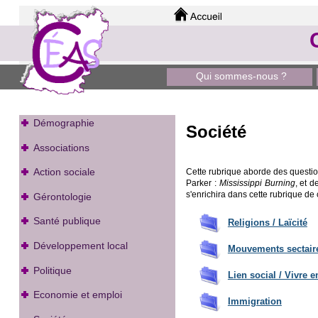
Qui sommes-nous ?
Démographie
Société
Associations
Action sociale
Cette rubrique aborde des question
Parker :
Mississippi Burning
, et d
s'enrichira dans cette rubrique de 
Gérontologie
Santé publique
Religions / Laïcité
Développement local
Mouvements sectair
Politique
Lien social / Vivre 
Economie et emploi
Immigration