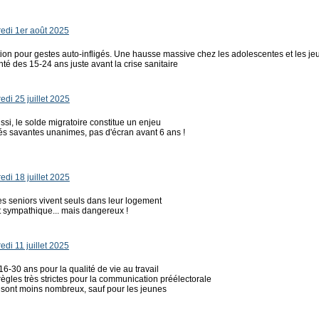
edi 1er août 2025
tion pour gestes auto-infligés. Une hausse massive chez les adolescentes et les 
nté des 15-24 ans juste avant la crise sanitaire
di 25 juillet 2025
i, le solde migratoire constitue un enjeu
és savantes unanimes, pas d'écran avant 6 ans !
di 18 juillet 2025
des seniors vivent seuls dans leur logement
st sympathique... mais dangereux !
di 11 juillet 2025
6-30 ans pour la qualité de vie au travail
règles très strictes pour la communication préélectorale
ont moins nombreux, sauf pour les jeunes