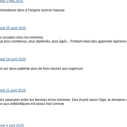
edi 2 mai 2025
riminations liées à l'origine sont en hausse
di 25 avril 2025
es sociales chez les hommes
p plus nombreux, plus diplômés, plus âgés... Portrait-robot des apprentis ligériens
di 18 avril 2025
s sur deux patiente plus de trois heures aux urgences
di 11 avril 2025
tés salariales entre les femmes et les hommes. Des écarts selon l'âge, le domaine d'ac
ce aux antibiotiques est assez mal connue
di 4 avril 2025