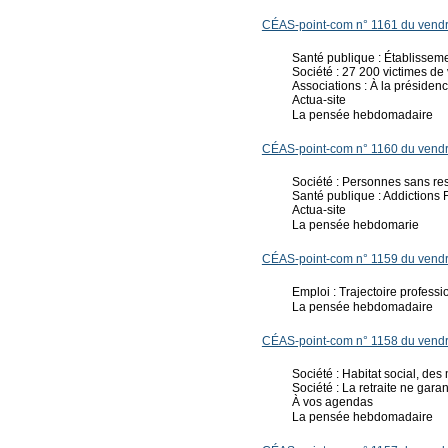
CÉAS-point-com n° 1161 du vendr
Santé publique : Établisseme
Société : 27 200 victimes de
Associations : À la présiden
Actua-site
La pensée hebdomadaire
CÉAS-point-com n° 1160 du vendr
Société : Personnes sans res
Santé publique : Addictions F
Actua-site
La pensée hebdomarie
CÉAS-point-com n° 1159 du vendr
Emploi : Trajectoire profess
La pensée hebdomadaire
CÉAS-point-com n° 1158 du vendr
Société : Habitat social, de
Société : La retraite ne garant
À vos agendas
La pensée hebdomadaire