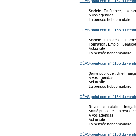
CÉAS-point-com n° 1157 du vendr
Société : En France, les disc
À vos agendas
La pensée hebdomadaire
CÉAS-point-com n° 1156 du vendre
Société : L'impact des norm
Formation / Emploi : Beaucou
Actua-site
La pensée hebdomadaire
CÉAS-point-com n° 1155 du vendre
Santé publique : Une Françai
À vos agendas
Actua-site
La pensée hebdomadaire
CÉAS-point-com n° 1154 du vendre
Revenus et salaires : Inégali
Santé publique : La résistan
À vos agendas
Actau-site
La pensée hebdomadaire
CÉAS-point-com n° 1153 du vendre