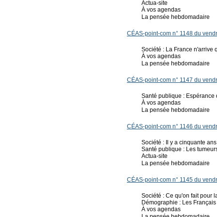
Actua-site
À vos agendas
La pensée hebdomadaire
CÉAS-point-com n° 1148 du vendre
Société : La France n'arriv
À vos agendas
La pensée hebdomadaire
CÉAS-point-com n° 1147 du vendre
Santé publique : Espérance 
À vos agendas
La pensée hebdomadaire
CÉAS-point-com n° 1146 du vendre
Société : Il y a cinquante ans
Santé publique : Les tumeur
Actua-site
La pensée hebdomadaire
CÉAS-point-com n° 1145 du vendre
Société : Ce qu'on fait pour 
Démographie : Les Français
À vos agendas
La pensée hebdomadaire