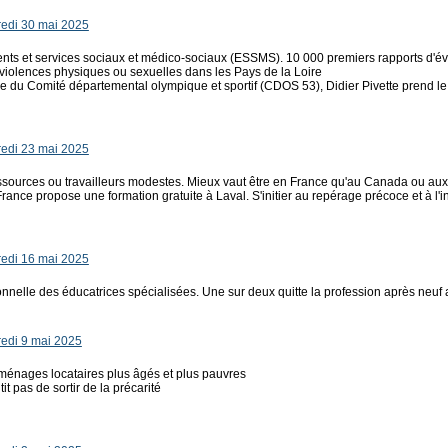
edi 30 mai 2025
nts et services sociaux et médico-sociaux (ESSMS). 10 000 premiers rapports d'éval
 violences physiques ou sexuelles dans les Pays de la Loire
ce du Comité départemental olympique et sportif (CDOS 53), Didier Pivette prend le 
edi 23 mai 2025
sources ou travailleurs modestes. Mieux vaut être en France qu'au Canada ou aux 
rance propose une formation gratuite à Laval. S'initier au repérage précoce et à l'
edi 16 mai 2025
ionnelle des éducatrices spécialisées. Une sur deux quitte la profession après neuf
edi 9 mai 2025
s ménages locataires plus âgés et plus pauvres
it pas de sortir de la précarité