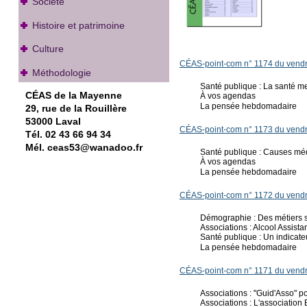
Société
Histoire et patrimoine
Culture
CÉAS-point-com n° 1174 du vendr
Méthodologie
Santé publique : La santé me
CÉAS de la Mayenne
À vos agendas
La pensée hebdomadaire
29, rue de la Rouillère
53000 Laval
CÉAS-point-com n° 1173 du vendr
Tél. 02 43 66 94 34
Mél. ceas53@wanadoo.fr
Santé publique : Causes méd
À vos agendas
La pensée hebdomadaire
CÉAS-point-com n° 1172 du vendr
Démographie : Des métiers so
Associations : Alcool Assis
Santé publique : Un indicate
La pensée hebdomadaire
CÉAS-point-com n° 1171 du vendr
Associations : "Guid'Asso" 
Associations : L'association