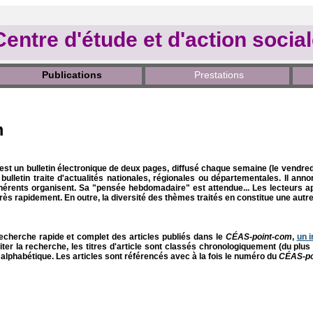
Centre d'étude et d'action socia
Publications
Prestations
m
est un bulletin électronique de deux pages, diffusé chaque semaine (le vendre
 bulletin traite d'actualités nationales, régionales ou départementales. Il ann
érents organisent. Sa "pensée hebdomadaire" est attendue...
Les lecteurs ap
 très rapidement. En outre, la diversité des thèmes traités en constitue une autre
recherche rapide et complet des articles publiés dans le
CÉAS-point-com
,
un 
liter la recherche, les titres d'article sont classés chronologiquement (du p
 alphabétique. Les articles sont référencés avec à la fois le numéro du
CÉAS-po