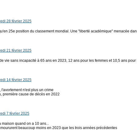
di 28 février 2025
e qu'en 25e position du classement mondial. Une "liberté académique" menacée da
di 21 février 2025
de vie sans incapacité à 65 ans en 2023, 12 ans pour les femmes et 10,5 ans pou
di 14 février 2025
, l'avortement n'est plus un crime
s, première cause de décès en 2022
di 7 février 2025
la maison quand on a 10 ans...
 moururent beaucoup moins en 2023 que les trois années précédentes