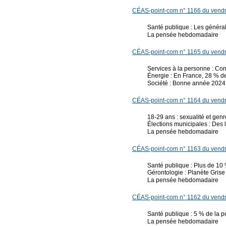
CÉAS-point-com n° 1166 du vendre
Santé publique : Les générali
La pensée hebdomadaire
CÉAS-point-com n° 1165 du vendr
Services à la personne : Con
Énergie : En France, 28 % de 
Société : Bonne année 2024
CÉAS-point-com n° 1164 du vendr
18-29 ans : sexualité et genre
Élections municipales : Des 
La pensée hebdomadaire
CÉAS-point-com n° 1163 du vendr
Santé publique : Plus de 10
Gérontologie : Planète Grise 
La pensée hebdomadaire
CÉAS-point-com n° 1162 du vendr
Santé publique : 5 % de la p
La pensée hebdomadaire