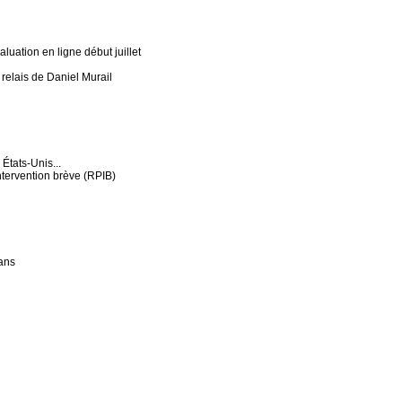
uation en ligne début juillet
relais de Daniel Murail
États-Unis...
intervention brève (RPIB)
 ans