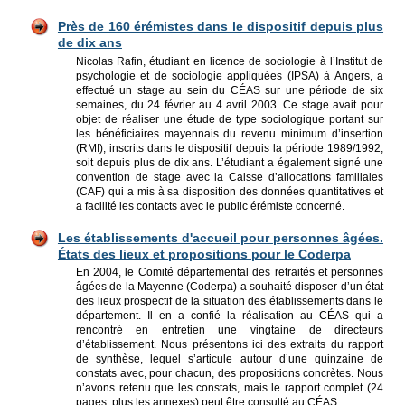
Près de 160 érémistes dans le dispositif depuis plus
de dix ans
Nicolas Rafin, étudiant en licence de sociologie à l’Institut de
psychologie et de sociologie appliquées (IPSA) à Angers, a
effectué un stage au sein du CÉAS sur une période de six
semaines, du 24 février au 4 avril 2003. Ce stage avait pour
objet de réaliser une étude de type sociologique portant sur
les bénéficiaires mayennais du revenu minimum d’insertion
(RMI), inscrits dans le dispositif depuis la période 1989/1992,
soit depuis plus de dix ans. L’étudiant a également signé une
convention de stage avec la Caisse d’allocations familiales
(CAF) qui a mis à sa disposition des données quantitatives et
a facilité les contacts avec le public érémiste concerné.
Les établissements d'accueil pour personnes âgées.
États des lieux et propositions pour le Coderpa
En 2004, le Comité départemental des retraités et personnes
âgées de la Mayenne (Coderpa) a souhaité disposer d’un état
des lieux prospectif de la situation des établissements dans le
département. Il en a confié la réalisation au CÉAS qui a
rencontré en entretien une vingtaine de directeurs
d’établissement. Nous présentons ici des extraits du rapport
de synthèse, lequel s’articule autour d’une quinzaine de
constats avec, pour chacun, des propositions concrètes. Nous
n’avons retenu que les constats, mais le rapport complet (24
pages, plus les annexes) peut être consulté au CÉAS.