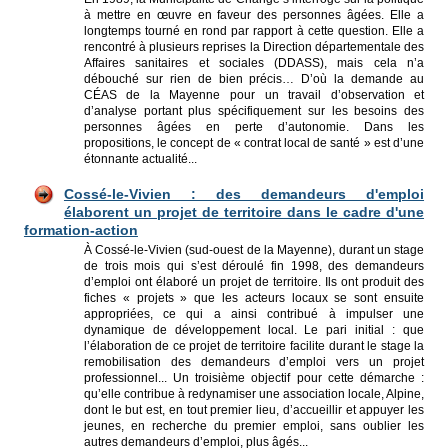
à mettre en œuvre en faveur des personnes âgées. Elle a
longtemps tourné en rond par rapport à cette question. Elle a
rencontré à plusieurs reprises la Direction départementale des
Affaires sanitaires et sociales (DDASS), mais cela n’a
débouché sur rien de bien précis… D’où la demande au
CÉAS de la Mayenne pour un travail d’observation et
d’analyse portant plus spécifiquement sur les besoins des
personnes âgées en perte d’autonomie. Dans les
propositions, le concept de « contrat local de santé » est d’une
étonnante actualité...
Cossé-le-Vivien : des demandeurs d'emploi
élaborent un projet de territoire dans le cadre d'une
formation-action
À Cossé-le-Vivien (sud-ouest de la Mayenne), durant un stage
de trois mois qui s’est déroulé fin 1998, des demandeurs
d’emploi ont élaboré un projet de territoire. Ils ont produit des
fiches « projets » que les acteurs locaux se sont ensuite
appropriées, ce qui a ainsi contribué à impulser une
dynamique de développement local. Le pari initial : que
l’élaboration de ce projet de territoire facilite durant le stage la
remobilisation des demandeurs d’emploi vers un projet
professionnel... Un troisième objectif pour cette démarche :
qu’elle contribue à redynamiser une association locale, Alpine,
dont le but est, en tout premier lieu, d’accueillir et appuyer les
jeunes, en recherche du premier emploi, sans oublier les
autres demandeurs d’emploi, plus âgés...