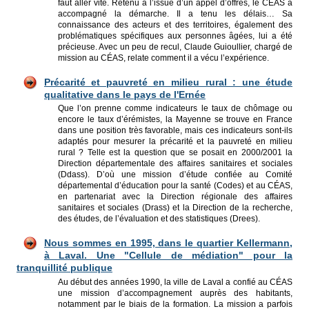
faut aller vite. Retenu à l’issue d’un appel d’offres, le CÉAS a
accompagné la démarche. Il a tenu les délais… Sa
connaissance des acteurs et des territoires, également des
problématiques spécifiques aux personnes âgées, lui a été
précieuse. Avec un peu de recul, Claude Guioullier, chargé de
mission au CÉAS, relate comment il a vécu l’expérience.
Précarité et pauvreté en milieu rural : une étude
qualitative dans le pays de l'Ernée
Que l’on prenne comme indicateurs le taux de chômage ou
encore le taux d’érémistes, la Mayenne se trouve en France
dans une position très favorable, mais ces indicateurs sont-ils
adaptés pour mesurer la précarité et la pauvreté en milieu
rural ? Telle est la question que se posait en 2000/2001 la
Direction départementale des affaires sanitaires et sociales
(Ddass). D’où une mission d’étude confiée au Comité
départemental d’éducation pour la santé (Codes) et au CÉAS,
en partenariat avec la Direction régionale des affaires
sanitaires et sociales (Drass) et la Direction de la recherche,
des études, de l’évaluation et des statistiques (Drees).
Nous sommes en 1995, dans le quartier Kellermann,
à Laval. Une "Cellule de médiation" pour la
tranquillité publique
Au début des années 1990, la ville de Laval a confié au CÉAS
une mission d’accompagnement auprès des habitants,
notamment par le biais de la formation. La mission a parfois