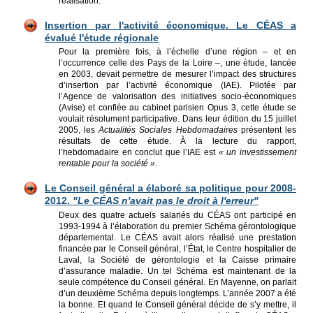
réalisation.
Insertion par l'activité économique. Le CÉAS a
évalué l'étude régionale
Pour la première fois, à l’échelle d’une région – et en
l’occurrence celle des Pays de la Loire –, une étude, lancée
en 2003, devait permettre de mesurer l’impact des structures
d’insertion par l’activité économique (IAE). Pilotée par
l’Agence de valorisation des initiatives socio-économiques
(Avise) et confiée au cabinet parisien Opus 3, cette étude se
voulait résolument participative. Dans leur édition du 15 juillet
2005, les
Actualités Sociales Hebdomadaires
présentent les
résultats de cette étude. À la lecture du rapport,
l’hebdomadaire en conclut que l’IAE est
« un investissement
rentable pour la société »
.
Le Conseil général a élaboré sa politique pour 2008-
2012.
"Le CÉAS n'avait pas le droit à l'erreur"
Deux des quatre actuels salariés du CÉAS ont participé en
1993-1994 à l’élaboration du premier Schéma gérontologique
départemental. Le CÉAS avait alors réalisé une prestation
financée par le Conseil général, l’État, le Centre hospitalier de
Laval, la Société de gérontologie et la Caisse primaire
d’assurance maladie. Un tel Schéma est maintenant de la
seule compétence du Conseil général. En Mayenne, on parlait
d’un deuxième Schéma depuis longtemps. L’année 2007 a été
la bonne. Et quand le Conseil général décide de s’y mettre, il