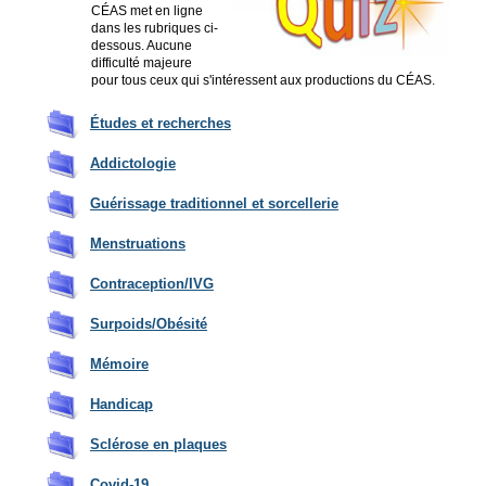
CÉAS met en ligne
dans les rubriques ci-
dessous. Aucune
difficulté majeure
pour tous ceux qui s'intéressent aux productions du CÉAS.
Études et recherches
Addictologie
Guérissage traditionnel et sorcellerie
Menstru
ations
Contraception/IVG
Surpoids/Obésité
Mémoire
Ha
ndicap
S
clérose en plaques
Covid-19