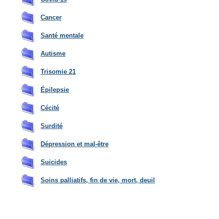
Ca
ncer
Santé mentale
Autisme
Tri
somie 21
Épilep
sie
Cécité
Surdité
D
épression et mal-être
Suicides
Soins palliatifs, fin de vie, mort, deuil