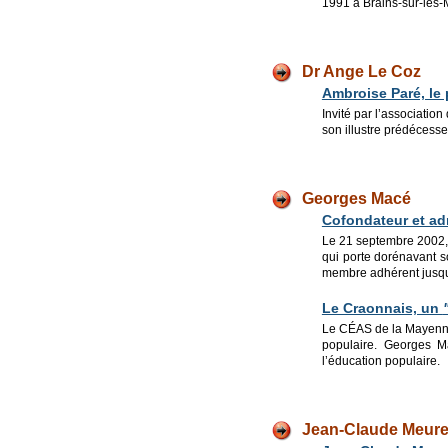
1991 à Brains-sur-les-
Dr Ange Le Coz
Ambroise Paré, le 
Invité par l’associatio
son illustre prédécesse
Georges Macé
Cofondateur et ad
Le 21 septembre 2002,
qui porte dorénavant s
membre adhérent jusqu'
Le Craonnais, un
Le CÉAS de la Mayenne
populaire. Georges Ma
l’éducation populaire.
Jean-Claude Meure