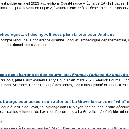
e est publié en avril 2023 aux éditions Ouest-France – Édilarge SA (191 pages, 15
e lavallois, juste revenu en Ligue 2, évoluerait encore à cet échelon pour la saiso
rchéologue... et des hypothèses plein la tête pour Jublains
 compte rendu de la conférence qu'Anne Bocquet, archéologue départementale, 
onduites durant l'été à Jublains.
mps des charrons et des bourreliers.
Francis
,
l'artisan du bois
, de
n du bois
, publié aux Ateliers Henry Dougier en mars 2020, Pierrick Bourgault
u bois. Si Francis Renard a coupé des arbres, il en a aussi planté et surtout il en a 
 bourgs pour asseoir son autorité : La Gravelle était une "ville"
logue à la ville de Laval, nous plonge dans le Moyen Âge pour nous faire découvrir
ièces par les seigneurs de Laval, en l'occurrence à La Gravelle... là où réside aujou
r
 passées à la moulinette : M.-C. Denier nous plonge aux XVIIIe et 