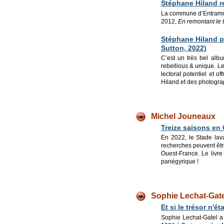
Stéphane Hiland r
La commune d’Entrammes
2012,
En remontant le
Stéphane Hiland p
Sutton, 2022)
C’est un très bel alb
rebellious & unique. Le
lectorat potentiel et 
Hiland et des photogr
Mic
hel Jouneaux
Treize saisons en
En 2022, le Stade lava
recherches peuvent êtr
Ouest-France. Le livre
panégyrique !
Sophie Lechat-Gate
Et si le trésor n'é
Sophie Lechat-Gatel a 