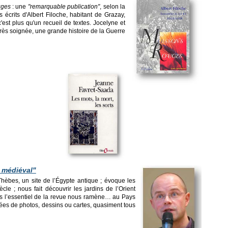
uges
: une
"remarquable publication"
, selon la
s écrits d'Albert Filoche, habitant de Grazay,
c'est plus qu'un recueil de textes. Jocelyne et
très soignée, une grande histoire de la Guerre
t médiéval"
hèbes, un site de l’Égypte antique ; évoque les
cle ; nous fait découvrir les jardins de l’Orient
s l’essentiel de la revue nous ramène… au Pays
strées de photos, dessins ou cartes, quasiment tous