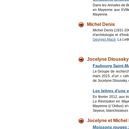
Dans les
Annales de Br
en Mayenne aux XVIIIe 
Mayenne.
Michel Denis
Michel Denis (1931-2007
d'archéologie et d'his
Georges Macé
.
La Let
Jocelyne Dloussky
Faubourg Saint-Mar
Le Groupe de recherch
mars 2015, d’un « cah
de Jocelyne Dloussky, d
Les lettres d'une 
En février 2012, aux é
La Révolution en Mayen
Mayenne (
L’Oribus
) et
Seyeux, blan­chisseurs 
Jocelyne et Michel
Moissons rouges
: