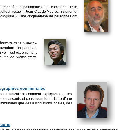
e connaître le patrimoine de la commune, de le
, elle a accueilli Jean-Claude Meuret, historien et
héologique ». Une cinquantaine de personnes ont
istoire dans l’Ouest –
couverture, un panneau
’Erve – est extrêmement
te une deuxième grotte
monographies communales
a communication, comment expliquer que les
es assauts et constituent le territoire d’une
communales que des associations locales, des
Guerre