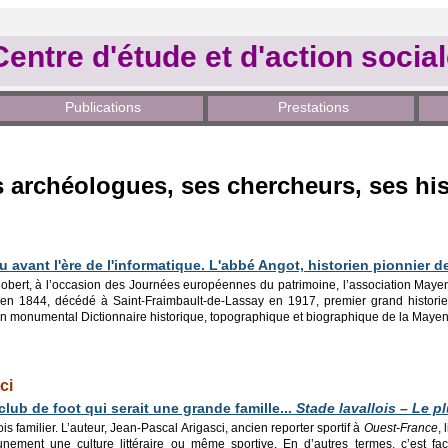
Centre d'étude et d'action socia
Publications
Prestations
 archéologues, ses chercheurs, ses his
au avant l'ère de l'informatique. L'abbé Angot, historien pionnier 
bert, à l’occasion des Journées européennes du patrimoine, l’association Maye
en 1844, décédé à Saint-Fraimbault-de-Lassay en 1917, premier grand historie
t un monumental Dictionnaire historique, topographique et biographique de la Maye
ci
club
de foot qui serait une grande famille...
Stade lavallois – Le p
fois familier. L’auteur, Jean-Pascal Arigasci, ancien reporter sportif à
Ouest-France
, 
nement une culture littéraire ou même sportive. En d’autres termes, c’est fac