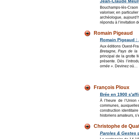
Jean-Claude Meure
Bouchamps-lès-Craon a
valoriser, en particulie
archéologue, aujourd’h
répondu à l’invitation d
Romain Pigeaud
Romain Pigeaud :
Aux éditions Ouest-Fr
Bretagne, Pays de la 
principal de la grotte
présente. Dès l’intro
ornée »
. Devinez où…
François Ploux
Brée en 1900 s'aff
À l’heure de l’Union 
communes, auxquelles e
construction identitai
historiens amateurs, s’e
Christophe de Qua
Paroles & Gestes
p