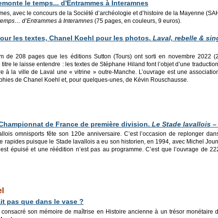
emonte le temps... d'Entrammes à Interamnes
, avec le concours de la Société d’archéologie et d’histoire de la Mayenne (SAHM)
 temps… d’Entrammes à Interamnes
(75 pages, en couleurs, 9 euros).
our les textes, Chanel Koehl
pour les photos.
Laval, rebelle & sin
um de 208 pages que les éditions Sutton (Tours) ont sorti en novembre 2022 (25
 titre le laisse entendre : les textes de Stéphane Hiland font l’objet d’une traductio
offre à la ville de Laval une « vitrine » outre-Manche. L’ouvrage est une associat
aphies de Chanel Koehl et, pour quelques-unes, de Kévin Rouschausse.
 Championnat de F
rance de première division.
Le Stade lavallois –
llois omnisports fête son 120e anniversaire. C’est l’occasion de replonger dans
e rapides puisque le Stade lavallois a eu son historien, en 1994, avec Michel Joun
 est épuisé et une réédition n’est pas au programme. C’est que l’ouvrage de 222 p
l
tait pas que dans le vase ?
consacré son mémoire de maîtrise en Histoire ancienne à un trésor monétaire du