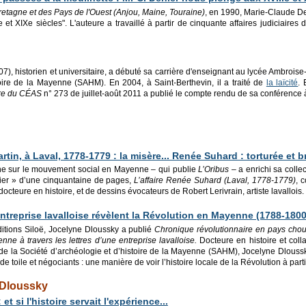
etagne et des Pays de l'Ouest (Anjou, Maine, Touraine)
, en 1990, Marie-Claude De
et XIXe siècles". L'auteure a travaillé à partir de cinquante affaires judiciaire
), historien et universitaire, a débuté sa carrière d'enseignant au lycée Ambroise
toire de la Mayenne (SAHM). En 2004, à Saint-Berthevin, il a traité de
la laïcité
. 
tre du CÉAS
n° 273 de juillet-août 2011 a publié le compte rendu de sa conférence 
tin, à Laval, 1778-1779 : la misère... Renée Suhard : torturée et b
e sur le mouvement social en Mayenne – qui publie
L’Oribus
– a enrichi sa collec
ier » d’une cinquantaine de pages,
L’affaire Renée Suhard (Laval, 1778-1779)
, 
octeure en histoire, et de dessins évocateurs de Robert Lerivrain, artiste lavallois.
entreprise lavalloise révèlent la Révolution en Mayenne (1788-1800
ditions Siloë, Jocelyne Dloussky a publié
Chronique révolutionnaire en pays cho
ne à travers les lettres d’une entreprise lavalloise.
Docteure en histoire et col
 de la Société d’archéo­logie et d’histoire de la Mayenne (SAHM), Jocelyne Dloussky
de toile et négociants : une manière de voir l’histoire locale de la Révolution à par
 Dloussky
 et si l'histoire servait l'expérience...