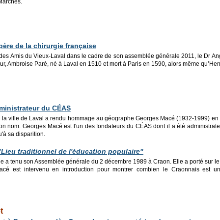
Marches.
père de la chirurgie française
n des Amis du Vieux-Laval dans le cadre de son assemblée générale 2011, le Dr Ange
ur, Ambroise Paré, né à Laval en 1510 et mort à Paris en 1590, alors même qu’Henri I
ministrateur du CÉAS
 la ville de Laval a rendu hommage au géographe Georges Macé (1932-1999) en 
on nom. Georges Macé est l'un des fondateurs du CÉAS dont il a été administrat
à sa disparition.
"Lieu traditionnel de l'éducation populaire"
 a tenu son Assemblée générale du 2 décembre 1989 à Craon. Elle a porté sur le
cé est intervenu en introduction pour montrer combien le Craonnais est un 
t