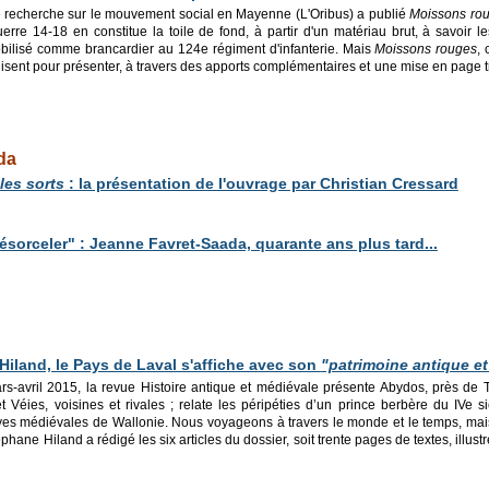
e recherche sur le mouvement social en Mayenne (L'Oribus) a publié
Moissons ro
erre 14-18 en constitue la toile de fond, à partir d'un matériau brut, à savoir le
ilisé comme brancardier au 124e régiment d'infanterie. Mais
Moissons rouges
, 
lisent pour présenter, à travers des apports complémentaires et une mise en page 
da
les sorts
: la présentation de l'ouvrage par Christian Cressard
sorceler" : Jeanne Favret-Saada, quarante ans plus tard...
iland, le Pays de Laval s'affiche avec son
"patrimoine antique e
-avril 2015, la revue Histoire antique et médiévale présente Abydos, près de T
 Véies, voisines et rivales ; relate les péripéties d’un prince berbère du IVe siè
es médiévales de Wallonie. Nous voyageons à travers le monde et le temps, mai
éphane Hiland a rédigé les six articles du dossier, soit trente pages de textes, illu