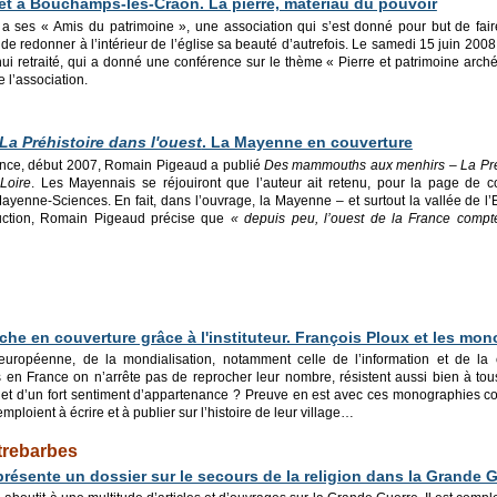
t à Bouchamps-lès-Craon. La pierre, matériau du pouvoir
 ses « Amis du patrimoine », une association qui s’est donné pour but de fair
r de redonner à l’intérieur de l’église sa beauté d’autrefois. Le samedi 15 juin 2008
ui retraité, qui a donné une conférence sur le thème « Pierre et patrimoine arc
e l’association.
La Préhistoire dans l'ouest
. La Mayenne en couverture
ance, début 2007, Romain Pigeaud a publié
Des mammouths aux menhirs – La Préh
Loire
. Les Mayennais se réjouiront que l’auteur ait retenu, pour la page de 
 Mayenne-Sciences. En fait, dans l’ouvrage, la Mayenne – et surtout la vallée de l
­duction, Romain Pigeaud précise que
« depuis peu, l’ouest de la France comp
iche en couverture grâce à l'instituteur. François Ploux et les 
européenne, de la mondialisation, notamment celle de l’information et de l
n France on n’arrête pas de reprocher leur nombre, résistent aussi bien à tous l
re et d’un fort sentiment d’appartenance ? Preuve en est avec ces monographies 
mploient à écrire et à publier sur l’histoire de leur village…
trebarbes
résente un dossier sur le secours de la religion dans la Grande 