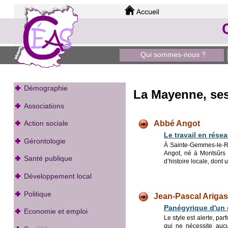
Qui sommes-nous ?
Démographie
La Mayenne, ses
Associations
Abbé Angot
Action sociale
Le travail en rése
Gérontologie
À Sainte-Gemmes-le-Ro
Angot, né à Montsûrs 
Santé publique
d’histoire locale, don
Développement local
Politique
J
ean-Pascal Arigas
Panégyrique d'un 
Economie et emploi
Le style est alerte, par
qui ne nécessite aucu