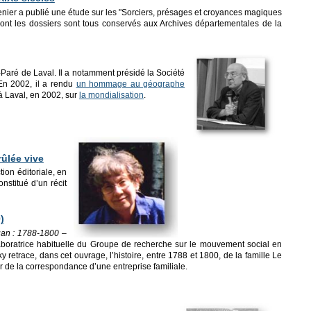
nier a publié une étude sur les "Sorciers, présages et croyances magiques
s dont les dossiers sont tous conservés aux Archives départementales de la
-Paré de Laval. Il a notamment présidé la Société
En 2002, il a rendu
un hommage au géographe
à Laval, en 2002, sur
la mondialisation
.
rûlée vive
tion éditoriale, en
constitué d’un récit
)
uan : 1788-1800 –
laboratrice habituelle du Groupe de recherche sur le mouvement social en
 retrace, dans cet ouvrage, l’histoire, entre 1788 et 1800, de la famille Le
tir de la correspondance d’une entreprise familiale.