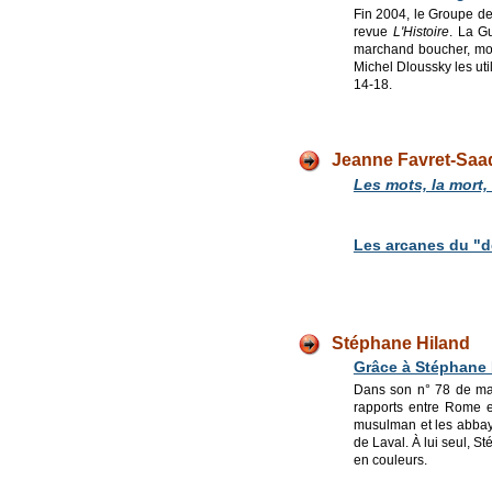
Fin 2004, le Groupe d
revue
L'Histoire
. La Gu
marchand boucher, mob
Michel Dloussky les uti
14-18.
Jeanne Favret-Saa
Les mots, la mort, 
Les arcanes du "dé
Stéphane Hiland
Grâce à Stéphane H
Dans son n° 78 de mars
rapports entre Rome et
musulman et les abbay
de Laval. À lui seul, St
en couleurs.