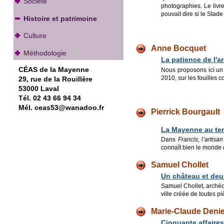
Société
photographies. Le livr
pouvait dire si le Stad
Histoire et patrimoine
Culture
Anne Bocquet
Méthodologie
La patience de l'a
CÉAS de la Mayenne
Nous proposons ici un
2010, sur les fouilles c
29, rue de la Rouillère
53000 Laval
Tél. 02 43 66 94 34
Mél. ceas53@wanadoo.fr
Pierrick Bourgault
La Mayenne a
u te
Dans
Francis, l’artisa
connaît bien le monde d
Samuel Chollet
Un château et deux
Samuel Chollet, archéo
ville créée de toutes p
Marie-Claude Denie
Cinquante affaires