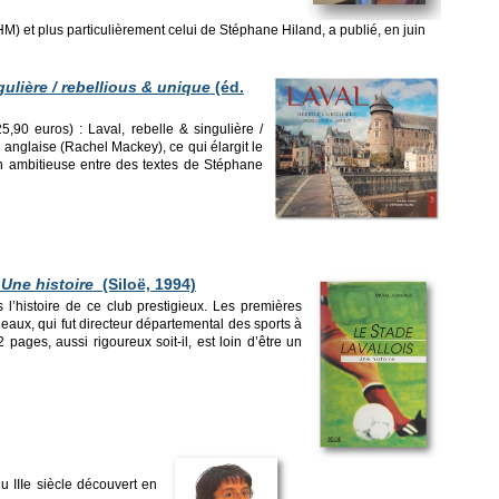
 et plus particulièrement celui de Stéphane Hiland, a publié, en juin
gulière / rebellious & unique
(éd.
,90 euros) : Laval, rebelle & singulière /
n anglaise (Rachel Mackey), ce qui élargit le
ion ambitieuse entre des textes de Stéphane
 Une histoire
(Siloë, 1994)
 l’histoire de ce club prestigieux. Les premières
eaux, qui fut directeur départemental des sports à
ages, aussi rigoureux soit-il, est loin d’être un
 IIIe siècle découvert en