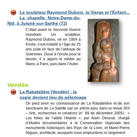
Le sculpteur Raymond Dubois, la Vierge
et l'Enfant...
La chapelle Notre-Dame-du-
Nid, à Juigné-sur-Sarthe (72)
C’était avant la Seconde Guerre
mondiale. Un sculpteur,
Raymond Dubois, né en 1904 à
Ernée, s’est installé à l’âge de 25
ans juste en face de l’abbaye de
Solesmes. Doué à l’école pour le
dessin, il a appris le métier au
Mans, à Paris, puis dans l’Aube.
Vendée
La Rabatelière (Vendée) : la
copie devient lieu de pélerinage
On peut avoir eu connaissance de La Rabatelière et de son
sanctuaire de La Salette par un article paru dans la revue
303
– Arts, recherches et créations
(n° 89 de décembre 2005) : «
Les folies de l’abbé Hilairet », par Alain Delaval, chargé
d’études documentaires à la Conservation régionale des
monuments historiques des Pays de la Loire, et Marie-Pierre
Nigues, architecte, auxquels nous empruntons ici largement.