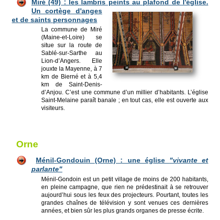
Miré (49) : les lambris peints au
plafond de l'église.
Un cortège d'anges
et de saints personnages
La commune de Miré
(Maine-et-Loire) se
situe sur la route de
Sablé-sur-Sarthe au
Lion-d’Angers. Elle
jouxte la Mayenne, à 7
km de Bierné et à 5,4
km de Saint-Denis-
d’Anjou. C’est une commune d’un millier d’habitants. L’église
Saint-Melaine paraît banale ; en tout cas, elle est ouverte aux
visiteurs.
Orne
Ménil-Gondouin (Orne) : une église
"vivante et
parlante"
Ménil-Gondoin est un petit village de moins de 200 habitants,
en pleine campagne, que rien ne prédestinait à se retrouver
aujourd’hui sous les feux des projecteurs. Pourtant, toutes les
grandes chaînes de télévision y sont venues ces dernières
années, et bien sûr les plus grands organes de presse écrite.