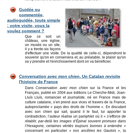
Guidée ou
commentée,
audioguidée, toute simple
: votre visite, vous la
voulez comment ?
Que ce soit un
château, une église,
un musée ou un site,
il y a trente-six façons
d'effectuer une visite. De la qualité de celle-ci, dépendront le
souvenir qu'on en conservera et, au préalable, le plaisir qu'on
va y prendre et l'enrichissement dont on va bénéficier.
Conversation avec mon chien
. Un Catalan revisite
l'histoire de France
Dans
Conservation avec mon chien
sur la France et les
Français, publié en 2004 aux éditions Le Cherche-Midi, Joan-
Lluís Lluís, romancier et journaliste, né en France mais de
culture catalane, s’en prend aux vices et travers de la France,
autoproclamée « pays des droits de l’homme ». En discutant
avec son chien qui sait, quand il le faut, lui apporter la
contradiction, l’auteur réalise un pamphlet où il
« s’efforce de
rétablir, par-delà les images d’Épinal souvent promues dans
l’Hexagone, certaines vérités toujours bonnes à entendre »
concernant en particulier
« nos ancêtres les Gaulois »
, la