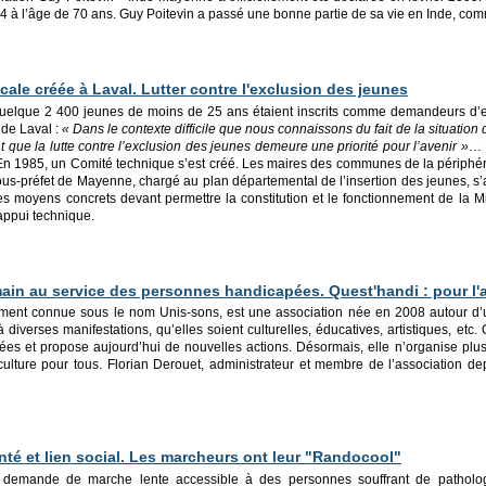
 à l’âge de 70 ans. Guy Poitevin a passé une bonne partie de sa vie en Inde, c
cale créée à Laval. Lutter contre l'exclusion des jeunes
uelque 2 400 jeunes de moins de 25 ans étaient inscrits comme demandeurs d’em
de Laval :
« Dans le contexte difficile que nous connaissons du fait de la situation 
t que la lutte contre l’exclusion des jeunes demeure une priorité pour l’avenir »
… 
En 1985, un Comité technique s’est créé. Les maires des communes de la périphérie
ous-préfet de Mayenne, chargé au plan départemental de l’insertion des jeunes, s’a
es moyens concrets devant permettre la constitution et le fonctionnement de la M
ppui technique.
ain au service des personnes handicapées. Quest'handi : pour l'a
ment connue sous le nom Unis-sons, est une association née en 2008 autour d’u
à diverses manifestations, qu’elles soient culturelles, éducatives, artistiques, etc
nnées et propose aujourd’hui de nouvelles actions. Désormais, elle n’organise pl
culture pour tous. Florian Derouet, administrateur et membre de l’association dep
nté et lien social. Les marcheurs ont leur "Randocool"
demande de marche lente accessible à des personnes souffrant de pathologi