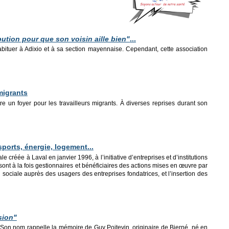
ution pour que son voisin aille bien"
...
bituer à Adixio et à sa section mayennaise. Cependant, cette association
migrants
e un foyer pour les travailleurs migrants. À diverses reprises durant son
ports, énergie, logement...
éée à Laval en janvier 1996, à l’initiative d’entreprises et d’institutions
ont à la fois gestionnaires et bénéficiaires des actions mises en œuvre par
n sociale auprès des usagers des entreprises fondatrices, et l’insertion des
sion"
 Son nom rappelle la mémoire de Guy Poitevin, originaire de Bierné, né en