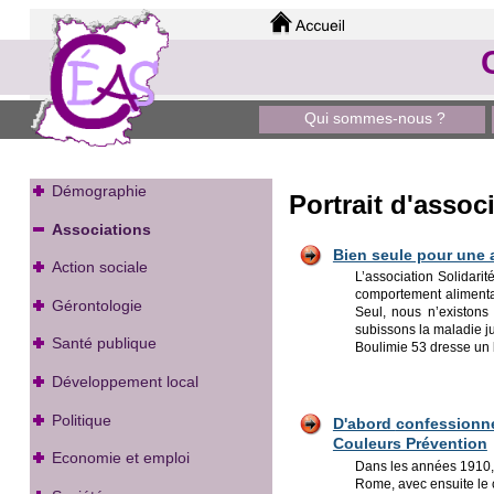
Qui sommes-nous ?
Démographie
Portrait d'asso
Associations
Bien seule pour une a
Action sociale
L’association Solidari
comportement alimentai
Gérontologie
Seul, nous n’existons
subissons la maladie j
Santé publique
Boulimie 53 dresse un b
Développement local
Politique
D'abord
confessionne
Couleurs Prévention
Economie et emploi
Dans les années 1910, u
Rome, avec ensuite le 