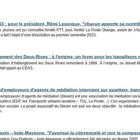
53 : pour le
président, Rémi Levesque,
"chacun apporte sa contrib
jeunes ont pu connaître Amitié PTT, puis Amitié La Poste Orange, avant de s’ha
 a fait l’objet d’une dissolution au premier semestre 2023.
ment des Deux-Rives : à l'origine, un foyer pour les travailleurs 
iation d’hébergement les Deux Rives remontent à 1968. À l’origine, ce devait êtr
a fait appel au CÉAS.
'employeurs d'agents de médiation intervient sur quartiers, trans
mployeurs d’agents de médiation (Gleam) est une association de médiation sociale cr
ublics (EDF, les Transports urbains lavallois – TUL, La Poste…). Ces organismes s
ion sociale. Le projet associatif du Gleam est axé sur deux objectifs : la médiatio
n.
tevin – Inde-Mayenne.
"Favoriser la citoyenneté et non la compas
iation Guy-Poitevin – Inde-Mayenne a officiellement été déclarée en février 2005.