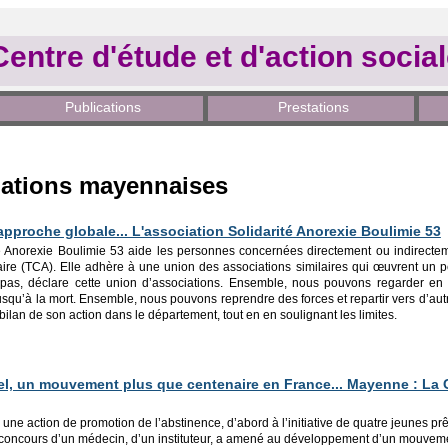
Centre d'étude et d'action socia
Publications
Prestations
ciations mayennaises
pproche globale... L'association Solidarité Anorexie Boulimie 53
té Anorexie Boulimie 53 aide les personnes concernées directement ou indirectem
re (TCA). Elle adhère à une union des associations similaires qui œuvrent un p
 pas, déclare cette union d’associations. Ensemble, nous pouvons regarder en 
usqu’à la mort. Ensemble, nous pouvons reprendre des forces et repartir vers d’aut
ilan de son action dans le département, tout en en soulignant les limites.
l, un mouvement plus que centenaire en France... Mayenne : La Cro
ne action de promotion de l’abstinence, d’abord à l’initiative de quatre jeunes prê
concours d’un médecin, d’un instituteur, a amené au développement d’un mouvemen