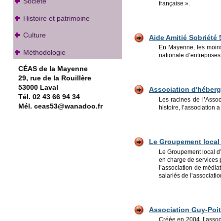
Société
française ».
Histoire et patrimoine
Culture
Aide Amitié Sobriété 
En Mayenne, les moins 
Méthodologie
nationale d’entreprises
CÉAS de la Mayenne
29, rue de la Rouillère
53000 Laval
Association d'héberge
Tél. 02 43 66 94 34
Les racines de l’Assoc
Mél. ceas53@wanadoo.fr
histoire, l’association 
Le Groupement local d
Le Groupement local d’e
en charge de services p
l’association de médiat
salariés de l’associatio
Association Guy-Poi
Créée en 2004, l’assoc