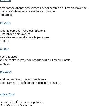
bre 2004
ants "associations" des services déconcentrés de l'État en Mayenne.
ministre s'intéresse aux emplois à domicile.
moignages
bre 2004
mage, le cap des 7 000 est refranchi.
au point des employeurs.
ent des services d'aide à la personne.
anquer.
re 2004
e sera révisée.
ilise contre le projet de rocade sud à Château-Gontier.
anquer.
obre 2004
tériel consacré aux personnes âgées.
mage, l'arrivée des étudiants n'explique pas tout.
tembre 2004
 Jeunesse et Éducation populaire.
 Initiatives
et la Mayenne.