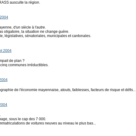
DRASS ausculte la région.
t 2004
ayenne, d'un siècle à l'autre.
 pas oligatoire, la situation ne change guère.
le, législatives, sénatoriales, municipales et cantonales.
let 2004
ompait de plan ?
-cinq communes irréductibles.
 2004
raphie de l'économie mayennaise, atouts, faiblesses, facteurs de risque et défis...
 2004
.
ômage, sous le cap des 7 000.
 immatriculations de voitures neuves au niveau le plus bas...