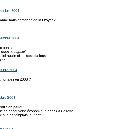
vembre 2004
ersonne nous demande de la tutoyer ?
vembre 2004
de bon sens.
dans sa dignité"
.
 loi rurale et les associations.
ine.
embre 2004
cantonales en 2008 ?
obre 2004
tait d'en parler ?
sme de découverte économique dans
La Gazette
.
e sur les "emplois-jeunes".