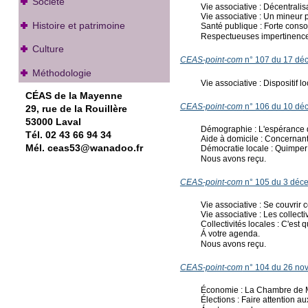
Société
Vie associative : Décentralis
Vie associative : Un mineur pe
Histoire et patrimoine
Santé publique : Forte cons
Respectueuses impertinences 
Culture
CEAS-point-com
n° 107 du 17 dé
Méthodologie
Vie associative : Dispositi
CÉAS de la Mayenne
CEAS-point-com
n° 106 du 10 dé
29, rue de la Rouillère
53000 Laval
Démographie : L'espérance 
Tél. 02 43 66 94 34
Aide à domicile : Concernant 
Mél. ceas53@wanadoo.fr
Démocratie locale : Quimper 
Nous avons reçu.
CEAS-point-com
n° 105 du 3 déc
Vie associative : Se couvrir
Vie associative : Les collectiv
Collectivités locales : C'est q
Á votre agenda.
Nous avons reçu.
CEAS-point-com
n° 104 du 26 no
Économie : La Chambre de Mét
Élections : Faire attention au