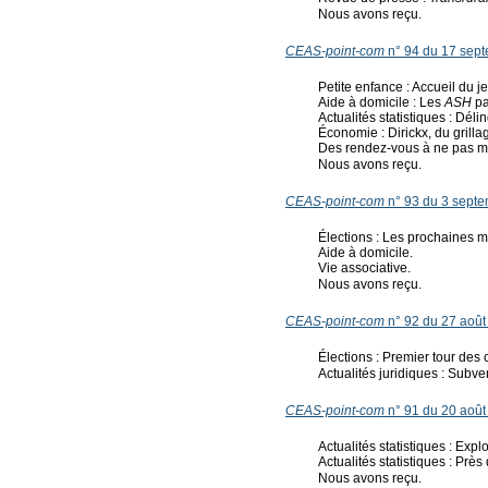
Nous avons reçu.
CEAS-point-com
n° 94 du 17 sep
Petite enfance : Accueil du
Aide à domicile : Les
ASH
pa
Actualités statistiques : Dé
Économie : Dirickx, du grilla
Des rendez-vous à ne pas m
Nous avons reçu.
CEAS-point-com
n° 93 du 3 sept
Élections : Les prochaines 
Aide à domicile.
Vie associative.
Nous avons reçu.
CEAS-point-com
n° 92 du 27 août
Élections : Premier tour des 
Actualités juridiques : Subven
CEAS-point-com
n° 91 du 20 août
Actualités statistiques : Expl
Actualités statistiques : Prè
Nous avons reçu.