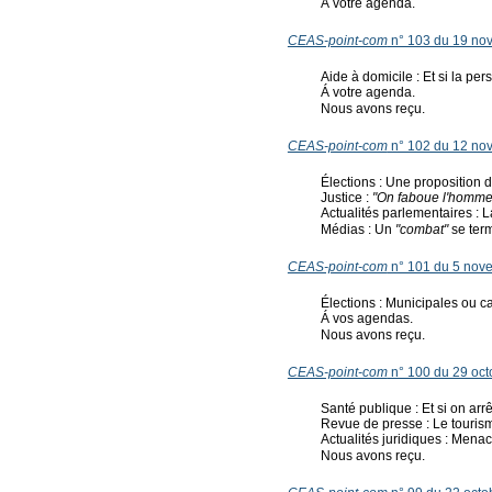
Á votre agenda.
CEAS-point-com
n° 103 du 19 no
Aide à domicile : Et si la p
Á votre agenda.
Nous avons reçu.
CEAS-point-com
n° 102 du 12 no
Élections : Une proposition 
Justice :
"On faboue l'homme 
Actualités parlementaires : La
Médias : Un
"combat"
se term
CEAS-point-com
n° 101 du 5 nov
Élections : Municipales ou 
Á vos agendas.
Nous avons reçu.
CEAS-point-com
n° 100 du 29 oct
Santé publique : Et si on arrê
Revue de presse : Le touri
Actualités juridiques : Menac
Nous avons reçu.