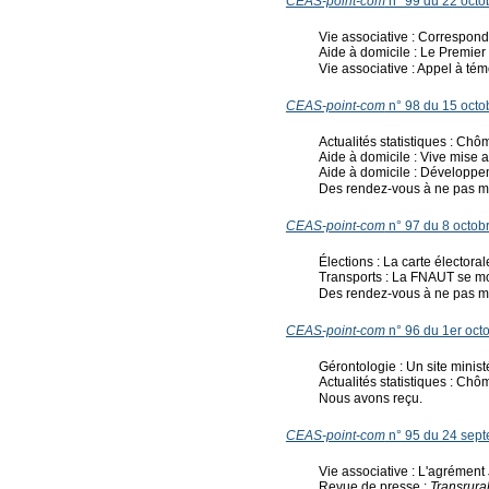
CEAS-point-com
n° 99 du 22 octo
Vie associative : Correspond
Aide à domicile : Le Premier 
Vie associative : Appel à té
CEAS-point-com
n° 98 du 15 octo
Actualités statistiques : Chô
Aide à domicile : Vive mise 
Aide à domicile : Développem
Des rendez-vous à ne pas m
CEAS-point-com
n° 97 du 8 octob
Élections : La carte électoral
Transports : La FNAUT se mob
Des rendez-vous à ne pas m
CEAS-point-com
n° 96 du 1er oct
Gérontologie : Un site minis
Actualités statistiques : Chô
Nous avons reçu.
CEAS-point-com
n° 95 du 24 sep
Vie associative : L'agrément
Revue de presse :
Transrural