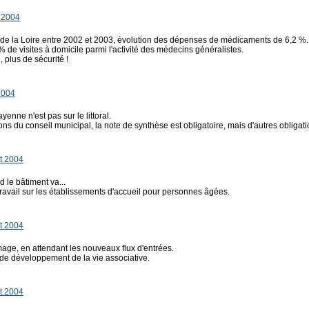
 2004
ys de la Loire entre 2002 et 2003, évolution des dépenses de médicaments de 6,2 %.
 % de visites à domicile parmi l'activité des médecins généralistes.
, plus de sécurité !
2004
yenne n'est pas sur le littoral.
ions du conseil municipal, la note de synthèse est obligatoire, mais d'autres obligati
et 2004
d le bâtiment va...
travail sur les établissements d'accueil pour personnes âgées.
et 2004
mage, en attendant les nouveaux flux d'entrées.
 de développement de la vie associative.
et 2004