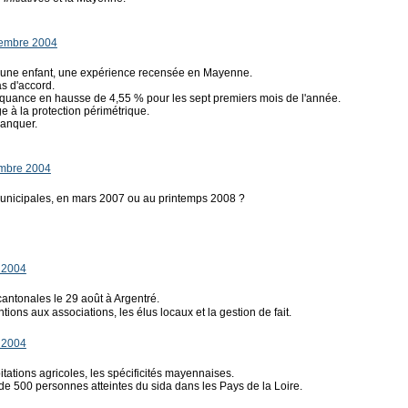
tembre 2004
 jeune enfant, une expérience recensée en Mayenne.
s d'accord.
linquance en hausse de 4,55 % pour les sept premiers mois de l'année.
ge à la protection périmétrique.
anquer.
embre 2004
municipales, en mars 2007 ou au printemps 2008 ?
 2004
cantonales le 29 août à Argentré.
tions aux associations, les élus locaux et la gestion de fait.
 2004
oitations agricoles, les spécificités mayennaises.
s de 500 personnes atteintes du sida dans les Pays de la Loire.