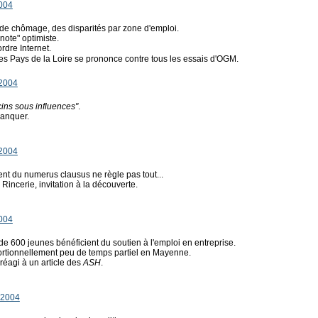
2004
x de chômage, des disparités par zone d'emploi.
"note" optimiste.
dre Internet.
es Pays de la Loire se prononce contre tous les essais d'OGM.
 2004
ins sous influences"
.
anquer.
 2004
nt du numerus clausus ne règle pas tout...
 Rincerie, invitation à la découverte.
2004
s de 600 jeunes bénéficient du soutien à l'emploi en entreprise.
oportionnellement peu de temps partiel en Mayenne.
réagi à un article des
ASH
.
 2004