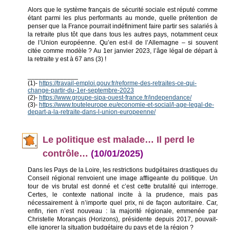
Alors que le système français de sécurité sociale est réputé comme
étant parmi les plus performants au monde, quelle prétention de
penser que la France pourrait indéfiniment faire partir ses salariés à
la retraite plus tôt que dans tous les autres pays, notamment ceux
de l’Union européenne. Qu’en est-il de l’Allemagne – si souvent
citée comme modèle ? Au 1er janvier 2023, l’âge légal de départ à
la retraite y est à 67 ans (3) !
______________
(1)-
https://travail-emploi.gouv.fr/reforme-des-retraites-ce-qui-
change-partir-du-1er-septembre-2023
(2)-
https://www.groupe-sipa-ouest-france.fr/independance/
(3)-
https://www.touteleurope.eu/economie-et-social/l-age-legal-de-
depart-a-la-retraite-dans-l-union-europeenne/
Le politique est malade… Il perd le
contrôle…
(10/01/2025)
Dans les Pays de la Loire, les restrictions budgétaires drastiques du
Conseil régional renvoient une image affligeante du politique. Un
tour de vis brutal est donné et c’est cette brutalité qui interroge.
Certes, le contexte national incite à la prudence, mais pas
nécessairement à n’importe quel prix, ni de façon autoritaire. Car,
enfin, rien n’est nouveau : la majorité régionale, emmenée par
Christelle Morançais (Horizons), présidente depuis 2017, pouvait-
elle ignorer la situation budgétaire du pays et de la région ?