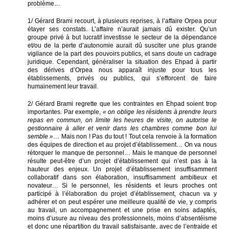
problème…
1/ Gérard Brami recourt, à plusieurs reprises, à l’affaire Orpea pour
étayer ses constats. L’affaire n’aurait jamais dû exister. Qu’un
groupe privé à but lucratif investisse le secteur de la dépendance
et/ou de la perte d’autonomie aurait dû susciter une plus grande
vigilance de la part des pouvoirs publics, et sans doute un cadrage
juridique. Cependant, généraliser la situation des Ehpad à partir
des dérives d’Orpea nous apparaît injuste pour tous les
établissements, privés ou publics, qui s’efforcent de faire
humainement leur travail.
2/ Gérard Brami regrette que les contraintes en Ehpad soient trop
importantes. Par exemple,
« on oblige les résidents à prendre leurs
repas en commun, on limite les heures de visite, on autorise le
gestionnaire à aller et venir dans les chambres comme bon lui
semble »
… Mais non ! Pas du tout ! Tout cela renvoie à la formation
des équipes de direction et au projet d’établissement… On va nous
rétorquer le manque de personnel… Mais le manque de personnel
résulte peut-être d’un projet d’établissement qui n’est pas à la
hauteur des enjeux. Un projet d’établissement insuffisamment
collaboratif dans son élaboration, insuffisamment ambitieux et
novateur… Si le personnel, les résidents et leurs proches ont
participé à l’élaboration du projet d’établissement, chacun va y
adhérer et on peut espérer une meilleure qualité de vie, y compris
au travail, un accompagnement et une prise en soins adaptés,
moins d’usure au niveau des professionnels, moins d’absentéisme
et donc une répartition du travail satisfaisante, avec de l’entraide et