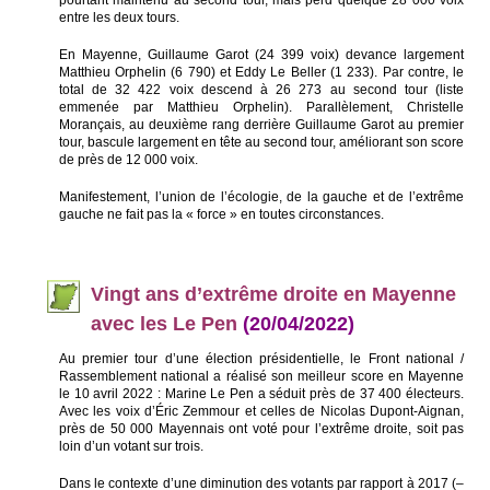
pourtant maintenu au second tour, mais perd quelque 28 000 voix
entre les deux tours.
En Mayenne, Guillaume Garot (24 399 voix) devance largement
Matthieu Orphelin (6 790) et Eddy Le Beller (1 233). Par contre, le
total de 32 422 voix descend à 26 273 au second tour (liste
emmenée par Matthieu Orphelin). Parallèlement, Christelle
Morançais, au deuxième rang derrière Guillaume Garot au premier
tour, bascule largement en tête au second tour, améliorant son score
de près de 12 000 voix.
Manifestement, l’union de l’écologie, de la gauche et de l’extrême
gauche ne fait pas la « force » en toutes circonstances.
Vingt ans d’
extrême droite en Mayenne
avec les Le Pen
(20/04/2022)
Au premier tour d’une élection présidentielle, le Front national /
Rassemblement national a réalisé son meilleur score en Mayenne
le 10 avril 2022 : Marine Le Pen a séduit près de 37 400 électeurs.
Avec les voix d’Éric Zemmour et celles de Nicolas Dupont-Aignan,
près de 50 000 Mayennais ont voté pour l’extrême droite, soit pas
loin d’un votant sur trois.
Dans le contexte d’une diminution des votants par rapport à 2017 (–