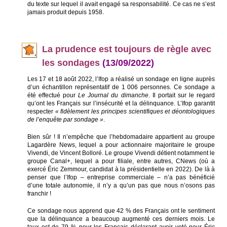
du texte sur lequel il avait engagé sa responsabilité. Ce cas ne s’est
jamais produit depuis 1958.
La pr
udence est toujours de règle avec
les sondages
(13/09/2022)
Les 17 et 18 août 2022, l’Ifop a réalisé un sondage en ligne auprès
d’un échantillon représentatif de 1 006 personnes. Ce sondage a
été effectué pour
Le Journal du dimanche
. Il portait sur le regard
qu’ont les Français sur l’insécurité et la délinquance. L’Ifop garantit
respecter
« fidèlement les principes scientifiques et déontologiques
de l’enquête par sondage »
.
Bien sûr ! Il n’empêche que l’hebdomadaire appartient au groupe
Lagardère News, lequel a pour actionnaire majoritaire le groupe
Vivendi, de Vincent Bolloré. Le groupe Vivendi détient notamment le
groupe Canal+, lequel a pour filiale, entre autres, CNews (où a
exercé Éric Zemmour, candidat à la présidentielle en 2022). De là à
penser que l’Ifop – entreprise commerciale – n’a pas bénéficié
d’une totale autonomie, il n’y a qu’un pas que nous n’osons pas
franchir !
Ce sondage nous apprend que 42 % des Français ont le sentiment
que la délinquance a beaucoup augmenté ces derniers mois. Le