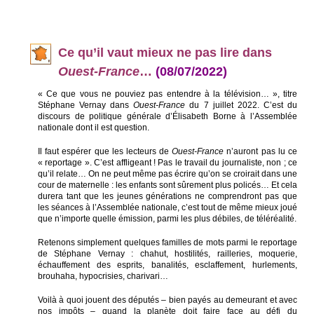
Ce qu’il vaut mieux n
e pas lire dans
Ouest-France
…
(08/07/2022)
« Ce que vous ne pouviez pas entendre à la télévision… », titre
Stéphane Vernay dans
Ouest-France
du 7 juillet 2022. C’est du
discours de politique générale d’Élisabeth Borne à l’Assemblée
nationale dont il est question.
Il faut espérer que les lecteurs de
Ouest-France
n’auront pas lu ce
« reportage ». C’est affligeant ! Pas le travail du journaliste, non ; ce
qu’il relate… On ne peut même pas écrire qu’on se croirait dans une
cour de maternelle : les enfants sont sûrement plus policés… Et cela
durera tant que les jeunes générations ne comprendront pas que
les séances à l’Assemblée nationale, c’est tout de même mieux joué
que n’importe quelle émission, parmi les plus débiles, de téléréalité.
Retenons simplement quelques familles de mots parmi le reportage
de Stéphane Vernay : chahut, hostilités, railleries, moquerie,
échauffement des esprits, banalités, esclaffement, hurlements,
brouhaha, hypocrisies, charivari…
Voilà à quoi jouent des députés – bien payés au demeurant et avec
nos impôts – quand la planète doit faire face au défi du