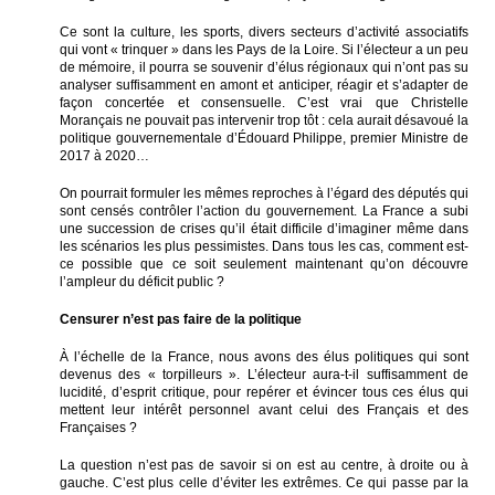
Ce sont la culture, les sports, divers secteurs d’activité associatifs
qui vont « trinquer » dans les Pays de la Loire. Si l’électeur a un peu
de mémoire, il pourra se souvenir d’élus régionaux qui n’ont pas su
analyser suffisamment en amont et anticiper, réagir et s’adapter de
façon concertée et consensuelle. C’est vrai que Christelle
Morançais ne pouvait pas intervenir trop tôt : cela aurait désavoué la
politique gouvernementale d’Édouard Philippe, premier Ministre de
2017 à 2020…
On pourrait formuler les mêmes reproches à l’égard des députés qui
sont censés contrôler l’action du gouvernement. La France a subi
une succession de crises qu’il était difficile d’imaginer même dans
les scénarios les plus pessimistes. Dans tous les cas, comment est-
ce possible que ce soit seulement maintenant qu’on découvre
l’ampleur du déficit public ?
Censurer n’est pas faire de la politique
À l’échelle de la France, nous avons des élus politiques qui sont
devenus des « torpilleurs ». L’électeur aura-t-il suffisamment de
lucidité, d’esprit critique, pour repérer et évincer tous ces élus qui
mettent leur intérêt personnel avant celui des Français et des
Françaises ?
La question n’est pas de savoir si on est au centre, à droite ou à
gauche. C’est plus celle d’éviter les extrêmes. Ce qui passe par la