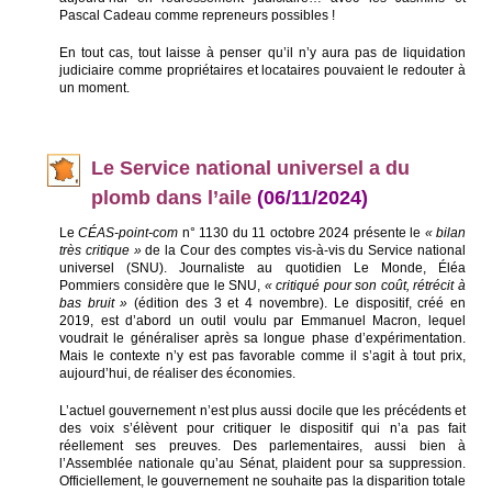
Pascal Cadeau comme repreneurs possibles !
En tout cas, tout laisse à penser qu’il n’y aura pas de liquidation
judiciaire comme propriétaires et locataires pouvaient le redouter à
un moment.
Le Service national universel a du
plomb dans l’aile
(06/11/2024)
Le
CÉAS-point-com
n° 1130 du 11 octobre 2024 présente le
« bilan
très critique »
de la Cour des comptes vis-à-vis du Service national
universel (SNU). Journaliste au quotidien Le Monde, Éléa
Pommiers considère que le SNU,
« critiqué pour son coût, rétrécit à
bas bruit »
(édition des 3 et 4 novembre). Le dispositif, créé en
2019, est d’abord un outil voulu par Emmanuel Macron, lequel
voudrait le généraliser après sa longue phase d’expérimentation.
Mais le contexte n’y est pas favorable comme il s’agit à tout prix,
aujourd’hui, de réaliser des économies.
L’actuel gouvernement n’est plus aussi docile que les précédents et
des voix s’élèvent pour critiquer le dispositif qui n’a pas fait
réellement ses preuves. Des parlementaires, aussi bien à
l’Assemblée nationale qu’au Sénat, plaident pour sa suppression.
Officiellement, le gouvernement ne souhaite pas la disparition totale