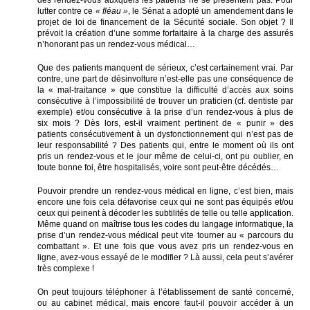
des rendez-vous auxquels les patients ne se présentent pas. Pour
lutter contre ce
« fléau »
, le Sénat a adopté un amendement dans le
projet de loi de financement de la Sécurité sociale. Son objet ? Il
prévoit la création d’une somme forfaitaire à la charge des assurés
n’honorant pas un rendez-vous médical…
Que des patients manquent de sérieux, c’est certainement vrai. Par
contre, une part de désinvolture n’est-elle pas une conséquence de
la « mal-traitance » que constitue la difficulté d’accès aux soins
consécutive à l’impossibilité de trouver un praticien (cf. dentiste par
exemple) et/ou consécutive à la prise d’un rendez-vous à plus de
six mois ? Dès lors, est-il vraiment pertinent de « punir » des
patients consécutivement à un dysfonctionnement qui n’est pas de
leur responsabilité ? Des patients qui, entre le moment où ils ont
pris un rendez-vous et le jour même de celui-ci, ont pu oublier, en
toute bonne foi, être hospitalisés, voire sont peut-être décédés…
Pouvoir prendre un rendez-vous médical en ligne, c’est bien, mais
encore une fois cela défavorise ceux qui ne sont pas équipés et/ou
ceux qui peinent à décoder les subtilités de telle ou telle application.
Même quand on maîtrise tous les codes du langage informatique, la
prise d’un rendez-vous médical peut vite tourner au « parcours du
combattant ». Et une fois que vous avez pris un rendez-vous en
ligne, avez-vous essayé de le modifier ? Là aussi, cela peut s’avérer
très complexe !
On peut toujours téléphoner à l’établissement de santé concerné,
ou au cabinet médical, mais encore faut-il pouvoir accéder à un