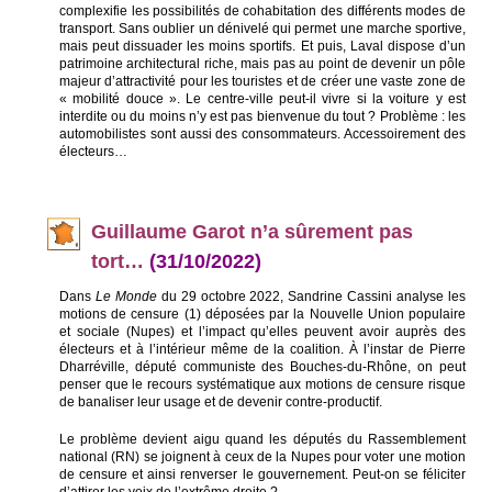
complexifie les possibilités de cohabitation des différents modes de
transport. Sans oublier un dénivelé qui permet une marche sportive,
mais peut dissuader les moins sportifs. Et puis, Laval dispose d’un
patrimoine architectural riche, mais pas au point de devenir un pôle
majeur d’attractivité pour les touristes et de créer une vaste zone de
« mobilité douce ». Le centre-ville peut-il vivre si la voiture y est
interdite ou du moins n’y est pas bienvenue du tout ? Problème : les
automobilistes sont aussi des consommateurs. Accessoirement des
électeurs…
Guillaume Garot n’a sûrement pas
tort…
(31/10/2022)
Dans
Le Monde
du 29 octobre 2022, Sandrine Cassini analyse les
motions de censure (1) déposées par la Nouvelle Union populaire
et sociale (Nupes) et l’impact qu’elles peuvent avoir auprès des
électeurs et à l’intérieur même de la coalition. À l’instar de Pierre
Dharréville, député communiste des Bouches-du-Rhône, on peut
penser que le recours systématique aux motions de censure risque
de banaliser leur usage et de devenir contre-productif.
Le problème devient aigu quand les députés du Rassemblement
national (RN) se joignent à ceux de la Nupes pour voter une motion
de censure et ainsi renverser le gouvernement. Peut-on se féliciter