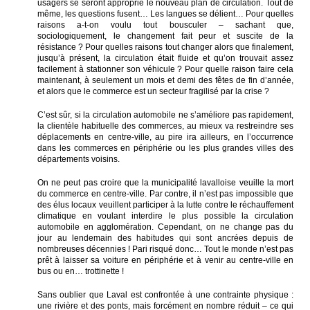
usagers se seront approprié le nouveau plan de circulation. Tout de
même, les questions fusent… Les langues se délient… Pour quelles
raisons a-t-on voulu tout bousculer – sachant que,
sociologiquement, le changement fait peur et suscite de la
résistance ? Pour quelles raisons tout changer alors que finalement,
jusqu’à présent, la circulation était fluide et qu’on trouvait assez
facilement à stationner son véhicule ? Pour quelle raison faire cela
maintenant, à seulement un mois et demi des fêtes de fin d’année,
et alors que le commerce est un secteur fragilisé par la crise ?
C’est sûr, si la circulation automobile ne s’améliore pas rapidement,
la clientèle habituelle des commerces, au mieux va restreindre ses
déplacements en centre-ville, au pire ira ailleurs, en l’occurrence
dans les commerces en périphérie ou les plus grandes villes des
départements voisins.
On ne peut pas croire que la municipalité lavalloise veuille la mort
du commerce en centre-ville. Par contre, il n’est pas impossible que
des élus locaux veuillent participer à la lutte contre le réchauffement
climatique en voulant interdire le plus possible la circulation
automobile en agglomération. Cependant, on ne change pas du
jour au lendemain des habitudes qui sont ancrées depuis de
nombreuses décennies ! Pari risqué donc… Tout le monde n’est pas
prêt à laisser sa voiture en périphérie et à venir au centre-ville en
bus ou en… trottinette !
Sans oublier que Laval est confrontée à une contrainte physique :
une rivière et des ponts, mais forcément en nombre réduit – ce qui