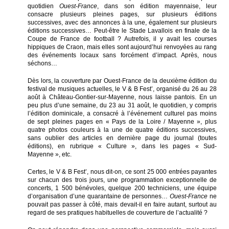
quotidien
Ouest-France
, dans son édition mayennaise, leur
consacre plusieurs pleines pages, sur plusieurs éditions
successives, avec des annonces à la une, également sur plusieurs
éditions successives… Peut-être le Stade Lavallois en finale de la
Coupe de France de football ? Autrefois, il y avait les courses
hippiques de Craon, mais elles sont aujourd’hui renvoyées au rang
des événements locaux sans forcément d’impact. Après, nous
séchons…
Dès lors, la couverture par Ouest-France de la deuxième édition du
festival de musiques actuelles, le V & B Fest’, organisé du 26 au 28
août à Château-Gontier-sur-Mayenne, nous laisse pantois. En un
peu plus d’une semaine, du 23 au 31 août, le quotidien, y compris
l’édition dominicale, a consacré à l’événement culturel pas moins
de sept pleines pages en « Pays de la Loire / Mayenne », plus
quatre photos couleurs à la une de quatre éditions successives,
sans oublier des articles en dernière page du journal (toutes
éditions), en rubrique « Culture », dans les pages « Sud-
Mayenne », etc.
Certes, le V & B Fest’, nous dit-on, ce sont 25 000 entrées payantes
sur chacun des trois jours, une programmation exceptionnelle de
concerts, 1 500 bénévoles, quelque 200 techniciens, une équipe
d’organisation d’une quarantaine de personnes…
Ouest-France
ne
pouvait pas passer à côté, mais devait-il en faire autant, surtout au
regard de ses pratiques habituelles de couverture de l’actualité ?