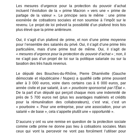
Les mesures d’urgence pour la protection du pouvoir d’achat
incluent l’évolution de la « prime Macron » vers une « prime de
partage de la valeur ». Le principe sera le même : une prime
exonérée de cotisations sociales et non soumise à l’impôt sur le
revenu. Le projet de loi prévoit la possibilité d’un plafond trois fois
plus élevé que la prime antérieure.
Oui, il s’agit d’un plafond de prime, et non d’une prime moyenne
pour l’ensemble des salariés du privé. Oui, il s’agit d’une prime très
particulière, mais d’une prime tout de même. Oui, il s’agit de
« mesures d’urgence pour la protection du pouvoir d’achat »
; non, il
ne s’agit pas d’un projet de loi sur la politique salariale ou sur la
taxation des très hauts revenus.
Le député des Bouches-du-Rhône, Pierre Dharréville (Gauche
démocrate et républicaine / Nupes) a qualifié cette prime pouvant
aller à 3 000 euros, voire dans certains cas à 6 000 euros, par
année civile et par salarié, à un
« pourboire sponsorisé par l’État »
.
De la part d’un député qui perçoit chaque mois une indemnité de
près de 5 700 euros net (plus les avantages matériels et crédits
pour la rémunération des collaborateurs), c’est vrai, c’est un
« pourboire ». Pour une entreprise, pour une association, pour un
salarié « de base », cela s’appelle plutôt une « opportunité ».
D’aucuns y ont vu une remise en question de la protection sociale
comme cette prime ne donne pas lieu à cotisations sociales. Mais
ceux qui vont la percevoir ne vont pas forcément l’utiliser pour