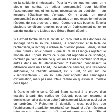
de la solidarité si nécessaire. Pour la vie de tous les jours, on y
ajoute un contrat de séjour personnalisé pour identifier
l’accompagnement et les soins nécessaires au quotidien – sur
lesquels l’établissement s’engage. On y ajoute un projet
personnalisé pour répondre aux attentes un peu exceptionnelles du
résident, de ses proches, et pour répondre à ses besoins. Et voilà
plusieurs conditions remplies pour qu’un établissement ne rentre
pas du tout dans le tableau que Gérard Brami dépeint.
3/ L’expert tombe dans la facilité en recourant à des données de
sondage sans la source, l’année, la composition et la taille de
l’échantillon, la technique utilisée, la question posée… Ainsi, Gérard
Brami prend
« pour preuve »
que 80 % des Français rejettent le
modèle des Ehpad. Parmi ceux qui ont répondu à ce sondage,
combien peuvent décrire ce qu’est un Ehpad et combien sont déjà
entrés dans un tel établissement ? Combien connaissent la
différence entre un Ehpad, une résidence services, une résidence
autonomie, de l’habitat alternatif, etc. ? Bref, on est sur une
« représentation » : en soi, cela peut appeler des campagnes
d’information, mais pas une totale remise en question du modèle
des Ehpad.
4/ Dans le même sens, Gérard Brami conclut à la preuve d’un
malaise à partir des sorties de résidents pour, soit retourner à
domicile, soit aller dans un autre établissement. Mais en quoi est-ce
un problème ? Retourner à domicile : c’est peut-être que
l’établissement a parfaitement réalisé son travail et qu’un résident a
retrouvé son autonomie et qu’il peut retourner chez lui. L’Ehpad