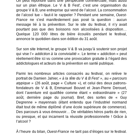
On peut répondre dans une perspective commerciale, mais aussi
sur un plan éthique. Le V & B Fest’, c’est une organisation du
groupe V & B, une entreprise qui vend de l’alcool. La consommation
de l’alcool tue – faut-il le rappeler ? Pendant une semaine,
Ouest-
France
ne s’est manifestement pas posé la question : aucun
message lié à la prévention. Sur le site du festival, il n’y avait
pourtant pas que des boissons non alcoolisées à disposition…
Quelque 120 000 litres de bière écoulés pendant le festival,
annonce le quotidien dans son édition du 31 août.
Sur son site Internet, le groupe V & B va jusqu’à soutenir son projet
qui vise l’
« addiction à la convivialité »
. Le terme « addiction » peut
réellement être ici vu comme une provocation gratuite à l’égard des
addictologues et acteurs de la prévention en santé publique.
Parmi les nombreux articles consacrés au festival, on relève le
portrait de Damien Jahier,
« à la tête du V & B Fest’ »
, au
« parcours
atypique »
(26 août, page « Culture »), et celui des deux patrons-
fondateurs de V & B, Emmanuel Bouvet et Jean-Pierre Derouet,
dont l’aventure est qualifiée comme étant « extraordinaire » (27
août, dernière page du journal). Bref, des sortes de « Guy
Degrenne » mayennais (étant entendu que l’industriel normand
était tout de même diplômé d’une école supérieure de commerce).
Des parcours à vous émouvoir… De véritables héros partis de rien,
ou presque, et qui incarnent la réussite professionnelle ! Grâce à
l’alcool ?
À l’heure du bilan,
Ouest-France
ne tarit pas d’éloges sur le festival.