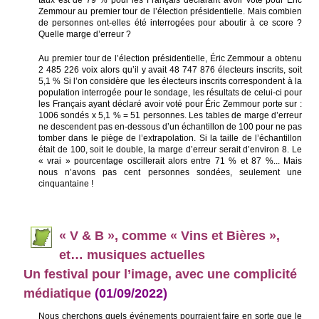
taux est de 79 % pour les Français déclarant avoir voté pour Éric
Zemmour au premier tour de l’élection présidentielle. Mais combien
de personnes ont-elles été interrogées pour aboutir à ce score ?
Quelle marge d’erreur ?
Au premier tour de l’élection présidentielle, Éric Zemmour a obtenu
2 485 226 voix alors qu’il y avait 48 747 876 électeurs inscrits, soit
5,1 % Si l’on considère que les électeurs inscrits correspondent à la
population interrogée pour le sondage, les résultats de celui-ci pour
les Français ayant déclaré avoir voté pour Éric Zemmour porte sur :
1006 sondés x 5,1 % = 51 personnes. Les tables de marge d’erreur
ne descendent pas en-dessous d’un échantillon de 100 pour ne pas
tomber dans le piège de l’extrapolation. Si la taille de l’échantillon
était de 100, soit le double, la marge d’erreur serait d’environ 8. Le
« vrai » pourcentage oscillerait alors entre 71 % et 87 %... Mais
nous n’avons pas cent personnes sondées, seulement une
cinquantaine !
«
V & B », comme « Vins et Bières »,
et… musiques actuelles
Un festival pour l’image, avec une complicité
médiatique
(01/09/2022)
Nous cherchons quels événements pourraient faire en sorte que le