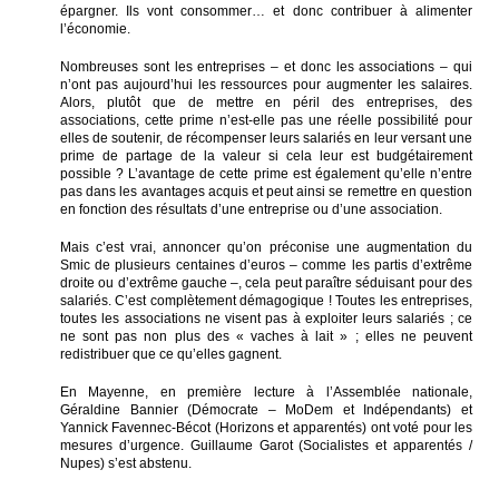
épargner. Ils vont consommer… et donc contribuer à alimenter
l’économie.
Nombreuses sont les entreprises – et donc les associations – qui
n’ont pas aujourd’hui les ressources pour augmenter les salaires.
Alors, plutôt que de mettre en péril des entreprises, des
associations, cette prime n’est-elle pas une réelle possibilité pour
elles de soutenir, de récompenser leurs salariés en leur versant une
prime de partage de la valeur si cela leur est budgétairement
possible ? L’avantage de cette prime est également qu’elle n’entre
pas dans les avantages acquis et peut ainsi se remettre en question
en fonction des résultats d’une entreprise ou d’une association.
Mais c’est vrai, annoncer qu’on préconise une augmentation du
Smic de plusieurs centaines d’euros – comme les partis d’extrême
droite ou d’extrême gauche –, cela peut paraître séduisant pour des
salariés. C’est complètement démagogique ! Toutes les entreprises,
toutes les associations ne visent pas à exploiter leurs salariés ; ce
ne sont pas non plus des « vaches à lait » ; elles ne peuvent
redistribuer que ce qu’elles gagnent.
En Mayenne, en première lecture à l’Assemblée nationale,
Géraldine Bannier (Démocrate – MoDem et Indépendants) et
Yannick Favennec-Bécot (Horizons et apparentés) ont voté pour les
mesures d’urgence. Guillaume Garot (Socialistes et apparentés /
Nupes) s’est abstenu.