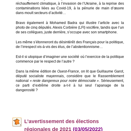
réchauffement climatique, à l’invasion de l’Ukraine, à la reprise des
contaminations liées au Covid-19, à la pénurie de main d’œuvre
dans moult secteurs d’activité…
Bravo également à Mohamed Badra qui illustre l’article avec la
photo de cinq députés. Alexis Corbière (LFI) vocifère, tandis que l’un
de ses collègues, juste derrière, s’occupe avec son smartphone.
Les même s’étonneront du désintérêt des Français pour la politique,
de l’irrespect vis-à-vis des élus, de l’abstentionnisme…
Est-il si utopique d’imaginer une société où l’exercice de la politique
commence par le respect de l’autre ?
Dans la même édition de
Ouest-France
, on lit que Guillaume Garot,
député socialiste mayennais, considère que le Rassemblement
national
« reste dangereux pour notre démocratie »
. Sérieusement,
ce parti d’extrême droite a-t-il à lui seul l’apanage de la
dangerosité ?
L’avertissem
ent des élections
régionales de 2021
(03/05/2022)