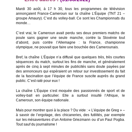
Mardi 30 août, à 17 h 30, tous les programmes de télévision
annonçaient France-Cameroun sur la chaîne L’Équipe (TNT 21 –
groupe Amaury). C’est du volley-ball. Ce sont les Championnats du
monde…
C’est vrai, le Cameroun avait perdu ses deux premiers matchs de
poule sans gagner une seule manche, contre la Slovénie tout
d’abord, puis contre l’Allemagne : la France, championne
olympique, ne pouvait que faire une bouchée des Camerounais.
Bref, la chaîne L’Équipe n’a diffusé que quelques très, très courtes
séquences du match, surtout les fins de manche, et généralement
après de cinq à sept minutes de publicités sans doute payées par
des annonceurs qui espéraient un retour sur investissement du fait
de la fascination que l’équipe de France suscite auprès du grand
public. C’est raté pour eux !
La chaîne L’Équipe s’est moquée des passionnés de sport et de
volley-ball en particulier. Elle a surtout insulté l’Afrique, le
Cameroun, son équipe nationale.
Mais pour montrer quoi à la place ? Du vide : « L’équipe de Greg » –
à savoir de l’ergotage, des chicaneries, des futilités, par exemple
sur les mésaventures d’un Antoine Griezmann ou d’un Paul Pogba.
Tout sauf du journalisme !