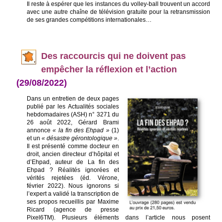
Il reste à espérer que les instances du volley-ball trouvent un accord
avec une autre chaîne de télévision gratuite pour la retransmission
de ses grandes compétitions internationales…
De
s raccourcis qui ne doivent pas
empêcher la réflexion et l’action
(29/08/2022)
Dans un entretien de deu
x pages
publié par les Actualités sociales
hebdomadaires (ASH) n° 3271 du
26 août 2022, Gérard Brami
annonce
« la fin des Ehpad »
(1)
et un
« désastre gérontologique »
.
Il est présenté comme docteur en
droit, ancien directeur d’hôpital et
d’Ehpad, auteur de La fin des
Ehpad ? Réalités ignorées et
vérités rejetées (éd. Vérone,
février 2022). Nous ignorons si
l’expert a validé la transcription de
ses propos recueillis par Maxime
Ricard (agence de presse
Pixel6TM). Plusieurs éléments dans l’article nous posent