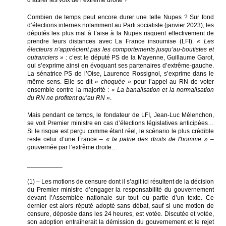
d’attirer les voix de l’extrême droite ?
Combien de temps peut encore durer une telle Nupes ? Sur fond
d’élections internes notamment au Parti socialiste (janvier 2023), les
députés les plus mal à l’aise à la Nupes risquent effectivement de
prendre leurs distances avec La France insoumise (LFI).
« Les
électeurs n’apprécient pas les comportements jusqu’au-boutistes et
outranciers »
: c’est le député PS de la Mayenne, Guillaume Garot,
qui s’exprime ainsi en évoquant ses partenaires d’extrême-gauche.
La sénatrice PS de l’Oise, Laurence Rossignol, s’exprime dans le
même sens. Elle se dit
« choquée »
pour l’appel au RN de voter
ensemble contre la majorité :
« La banalisation et la normalisation
du RN ne profitent qu’au RN »
.
Mais pendant ce temps, le fondateur de LFI, Jean-Luc Mélenchon,
se voit Premier ministre en cas d’élections législatives anticipées…
Si le risque est perçu comme étant réel, le scénario le plus crédible
reste celui d’une France –
« la patrie des droits de l'homme »
–
gouvernée par l’extrême droite…
__________
(1) – Les motions de censure dont il s’agit ici résultent de la décision
du Premier ministre d’engager la responsabilité du gouvernement
devant l’Assemblée nationale sur tout ou partie d’un texte. Ce
dernier est alors réputé adopté sans débat, sauf si une motion de
censure, déposée dans les 24 heures, est votée. Discutée et votée,
son adoption entraînerait la démission du gouvernement et le rejet