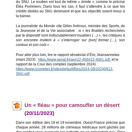
du SNU. Le soutien est tout de même
« timide »
, comme le précise
Éléa Pommiers. Dans tous les cas, il faut s’attendre à ce que les
crédits dédiés au SNU diminuent et que les objectifs soient revus à
la baisse.
La journaliste du Monde cite Gilles Avérous, ministre des Sports, de
la Jeunesse et de la Vie associative : si
« les finalités recherchées
par le dispositif sont indiscutablement louables (…) », les critiques à
son encontre invitent à « s’interroger sur [son] format (…), son
contour et son coût »
.
Pour aller plus loin, lire le rapport sénatorial d’Éric Jeansannetas
(mars 2023) :
https://www.senat.fr/rap/r22-406/r22-4061.pdf
, et le
rapport de la Cour des comptes (septembre 2024) :
https://www.ccomptes.fr/sites/default/files/2024-09/20240913-
SNU.pdf
Un
« fléau » pour camoufler un désert
(20/11/2023)
Dans son édition des 18 et 19 novembre,
Ouest-France
précise que
chaque année, 28 millions de créneaux médicaux sont gâchés par