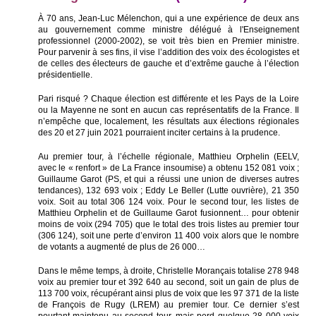
À 70 ans, Jean-Luc Mélenchon, qui a une expérience de deux ans
au gouvernement comme ministre délégué à l'Enseignement
professionnel (2000-2002), se voit très bien en Premier ministre.
Pour parvenir à ses fins, il vise l’addition des voix des écologistes et
de celles des électeurs de gauche et d’extrême gauche à l’élection
présidentielle.
Pari risqué ? Chaque élection est différente et les Pays de la Loire
ou la Mayenne ne sont en aucun cas représentatifs de la France. Il
n’empêche que, localement, les résultats aux élections régionales
des 20 et 27 juin 2021 pourraient inciter certains à la prudence.
Au premier tour, à l’échelle régionale, Matthieu Orphelin (EELV,
avec le « renfort » de La France insoumise) a obtenu 152 081 voix ;
Guillaume Garot (PS, et qui a réussi une union de diverses autres
tendances), 132 693 voix ; Eddy Le Beller (Lutte ouvrière), 21 350
voix. Soit au total 306 124 voix. Pour le second tour, les listes de
Matthieu Orphelin et de Guillaume Garot fusionnent… pour obtenir
moins de voix (294 705) que le total des trois listes au premier tour
(306 124), soit une perte d’environ 11 400 voix alors que le nombre
de votants a augmenté de plus de 26 000…
Dans le même temps, à droite, Christelle Morançais totalise 278 948
voix au premier tour et 392 640 au second, soit un gain de plus de
113 700 voix, récupérant ainsi plus de voix que les 97 371 de la liste
de François de Rugy (LREM) au premier tour. Ce dernier s’est