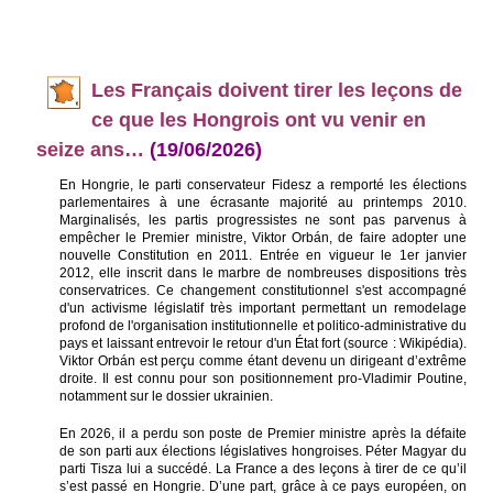
Les
Français doivent tirer les leçons de
ce que les Hongrois ont vu venir en
seize ans…
(19/06/2026)
En Hongrie, le parti conservateur Fidesz a remporté les élections
parlementaires à une écrasante majorité au printemps 2010.
Marginalisés, les partis progressistes ne sont pas parvenus à
empêcher le Premier ministre, Viktor Orbán, de faire adopter une
nouvelle Constitution en 2011. Entrée en vigueur le 1er janvier
2012, elle inscrit dans le marbre de nombreuses dispositions très
conservatrices. Ce changement constitutionnel s'est accompagné
d'un activisme législatif très important permettant un remodelage
profond de l'organisation institutionnelle et politico-administrative du
pays et laissant entrevoir le retour d'un État fort (source : Wikipédia).
Viktor Orbán est perçu comme étant devenu un dirigeant d’extrême
droite. Il est connu pour son positionnement pro-Vladimir Poutine,
notamment sur le dossier ukrainien.
En 2026, il a perdu son poste de Premier ministre après la défaite
de son parti aux élections législatives hongroises. Péter Magyar du
parti Tisza lui a succédé. La France a des leçons à tirer de ce qu’il
s’est passé en Hongrie. D’une part, grâce à ce pays européen, on