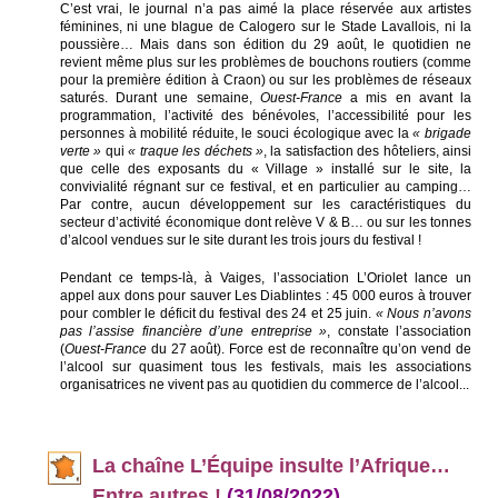
C’est vrai, le journal n’a pas aimé la place réservée aux artistes
féminines, ni une blague de Calogero sur le Stade Lavallois, ni la
poussière… Mais dans son édition du 29 août, le quotidien ne
revient même plus sur les problèmes de bouchons routiers (comme
pour la première édition à Craon) ou sur les problèmes de réseaux
saturés. Durant une semaine,
Ouest-France
a mis en avant la
programmation, l’activité des bénévoles, l’accessibilité pour les
personnes à mobilité réduite, le souci écologique avec la
« brigade
verte »
qui
« traque les déchets »
, la satisfaction des hôteliers, ainsi
que celle des exposants du « Village » installé sur le site, la
convivialité régnant sur ce festival, et en particulier au camping…
Par contre, aucun développement sur les caractéristiques du
secteur d’activité économique dont relève V & B… ou sur les tonnes
d’alcool vendues sur le site durant les trois jours du festival !
Pendant ce temps-là, à Vaiges, l’association L’Oriolet lance un
appel aux dons pour sauver Les Diablintes : 45 000 euros à trouver
pour combler le déficit du festival des 24 et 25 juin.
« Nous n’avons
pas l’assise financière d’une entreprise »
, constate l’association
(
Ouest-France
du 27 août). Force est de reconnaître qu’on vend de
l’alcool sur quasiment tous les festivals, mais les associations
organisatrices ne vivent pas au quotidien du commerce de l’alcool...
La cha
îne L’Équipe insulte l’Afrique…
Entre autres !
(31/08/2022)