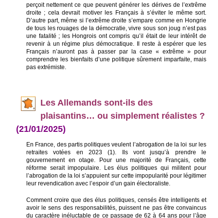
perçoit nettement ce que peuvent générer les dérives de l’extrême
droite ; cela devrait motiver les Français à s’éviter le même sort.
D’autre part, même si l’extrême droite s’empare comme en Hongrie
de tous les rouages de la démocratie, vivre sous son joug n’est pas
une fatalité ; les Hongrois ont compris qu’il était de leur intérêt de
revenir à un régime plus démocratique. Il reste à espérer que les
Français n’auront pas à passer par la case « extrême » pour
comprendre les bienfaits d’une politique sûrement imparfaite, mais
pas extrémiste.
Les
Allemands sont-ils des
plaisantins… ou simplement réalistes ?
(21/01/2025)
En France, des partis politiques veulent l’abrogation de la loi sur les
retraites votées en 2023 (1). Ils vont jusqu’à prendre le
gouvernement en otage. Pour une majorité de Français, cette
réforme serait impopulaire. Les élus politiques qui militent pour
l’abrogation de la loi s’appuient sur cette impopularité pour légitimer
leur revendication avec l’espoir d’un gain électoraliste.
Comment croire que des élus politiques, censés être intelligents et
avoir le sens des responsabilités, puissent ne pas être convaincus
du caractère inéluctable de ce passage de 62 à 64 ans pour l’âge