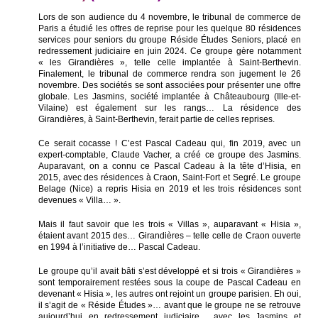
Lors de son audience du 4 novembre, le tribunal de commerce de
Paris a étudié les offres de reprise pour les quelque 80 résidences
services pour seniors du groupe Réside Études Seniors, placé en
redressement judiciaire en juin 2024. Ce groupe gère notamment
« les Girandières », telle celle implantée à Saint-Berthevin.
Finalement, le tribunal de commerce rendra son jugement le 26
novembre. Des sociétés se sont associées pour présenter une offre
globale. Les Jasmins, société implantée à Châteaubourg (Ille-et-
Vilaine) est également sur les rangs… La résidence des
Girandières, à Saint-Berthevin, ferait partie de celles reprises.
Ce serait cocasse ! C’est Pascal Cadeau qui, fin 2019, avec un
expert-comptable, Claude Vacher, a créé ce groupe des Jasmins.
Auparavant, on a connu ce Pascal Cadeau à la tête d’Hisia, en
2015, avec des résidences à Craon, Saint-Fort et Segré. Le groupe
Belage (Nice) a repris Hisia en 2019 et les trois résidences sont
devenues « Villa… ».
Mais il faut savoir que les trois « Villas », auparavant « Hisia »,
étaient avant 2015 des… Girandières – telle celle de Craon ouverte
en 1994 à l’initiative de… Pascal Cadeau.
Le groupe qu’il avait bâti s’est développé et si trois « Girandières »
sont temporairement restées sous la coupe de Pascal Cadeau en
devenant « Hisia », les autres ont rejoint un groupe parisien. Eh oui,
il s’agit de « Réside Études »… avant que le groupe ne se retrouve
aujourd’hui en redressement judiciaire… avec les Jasmins et