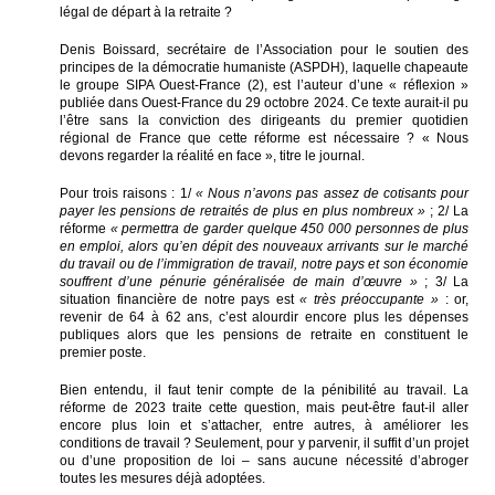
légal de départ à la retraite ?
Denis Boissard, secrétaire de l’Association pour le soutien des
principes de la démocratie humaniste (ASPDH), laquelle chapeaute
le groupe SIPA Ouest-France (2), est l’auteur d’une « réflexion »
publiée dans Ouest-France du 29 octobre 2024. Ce texte aurait-il pu
l’être sans la conviction des dirigeants du premier quotidien
régional de France que cette réforme est nécessaire ? « Nous
devons regarder la réalité en face », titre le journal.
Pour trois raisons : 1/
« Nous n’avons pas assez de cotisants pour
payer les pensions de retraités de plus en plus nombreux »
; 2/ La
réforme
« permettra de garder quelque 450 000 personnes de plus
en emploi, alors qu’en dépit des nouveaux arrivants sur le marché
du travail ou de l’immigration de travail, notre pays et son économie
souffrent d’une pénurie généralisée de main d’œuvre »
; 3/ La
situation financière de notre pays est
« très préoccupante »
: or,
revenir de 64 à 62 ans, c’est alourdir encore plus les dépenses
publiques alors que les pensions de retraite en constituent le
premier poste.
Bien entendu, il faut tenir compte de la pénibilité au travail. La
réforme de 2023 traite cette question, mais peut-être faut-il aller
encore plus loin et s’attacher, entre autres, à améliorer les
conditions de travail ? Seulement, pour y parvenir, il suffit d’un projet
ou d’une proposition de loi – sans aucune nécessité d’abroger
toutes les mesures déjà adoptées.