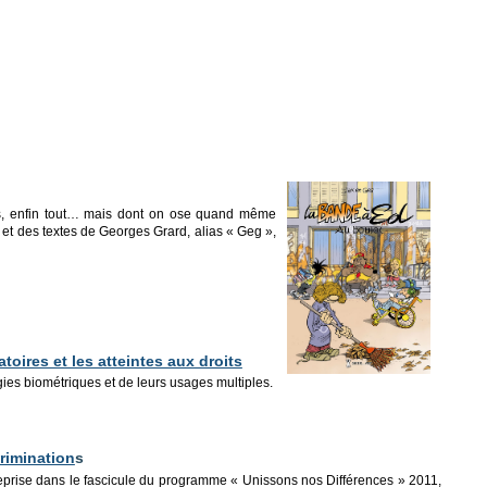
tes, enfin tout… mais dont on ose quand même
 et des textes de Georges Grard, alias « Geg »,
toires et les atteintes aux droits
gies biométriques et de leurs usages multiples.
rimination
s
t reprise dans le fascicule du programme « Unissons nos Différences » 2011,