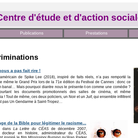
Centre d'étude et d'action socia
Publications
Prestations
riminations
nous a pas fait rire !
américain de Spike Lee (2018), inspiré de faits réels, n’a pas remporté la
de même le Grand Prix lors de la 71e édition du Festival de Cannes : donc ce
ilm banal… Mais pourquoi diantre nous le présente-t-on comme une comédie ?
ourtant les documents promotionnels des salles de cinéma, et même
a ! Tout de même, ces deux policiers, un Noir et un Juif, qui ensemble infiltrent
’est pas Un Gendarme à Saint-Tropez…
ge de la Bible pour légitimer le racisme...
ié dans
La Lettre du CÉAS
de décembre 2007,
 docteur en histoire, administrateur du CÉAS,
nt inspiré le film
Mississippi Burning
qu'Alan Parker