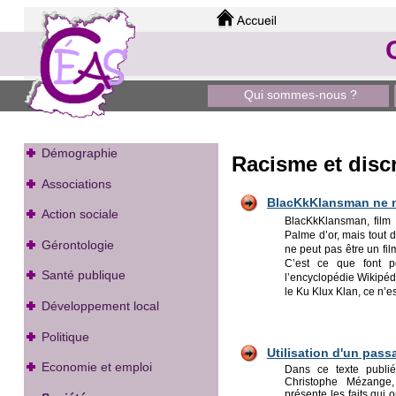
Qui sommes-nous ?
Démographie
Racisme et disc
Associations
BlacKkKlansman n
e 
Action sociale
BlacKkKlansman, film 
Palme d’or, mais tout 
Gérontologie
ne peut pas être un f
C’est ce que font p
Santé publique
l’encyclopédie Wikipédi
le Ku Klux Klan, ce n
Développement local
Politique
Utilisation d'un passa
Economie et emploi
Dans ce texte publ
Christophe Mézange,
présente les faits qui o