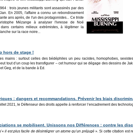
964 : trois jeunes militants sont assassinés par des
an. En 2005, l'affaire a connu un rebondissement
ante ans après, de l'un des protagonistes... Ce triste
hristophe Mézange à analyser l'ivresse de Noé
 dans certains milieux extrémistes, à légitimer la
lanche sur la race noire...
ap hors de stage !
 les mains : surtout celles des bédéphiles un peu racistes, homophobes, sexis
eut tout d’un coup les transfigurer – cet humour qui se dégage des dessins de Jak
et Geg, et de la bande à Ed.
riques : dangers et recommandations. Prévenir les biais discrimina
illet 2021, le Défenseur des droits appelle à renforcer l’encadrement des technolo
iations se mobilisent. Unissons nos Différences : contre les disc
qu’«
il est plus facile de désintégrer un atome qu’un préjugé
». Si cette citation es