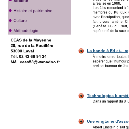
Société
a réalisé en 1988.
Les faits remontent à 1
Histoire et patrimoine
membres du Ku Klux Kl
avec l'inculpation, quar
Culture
fait divers amène C
(Genèse IX) qui sert,
Méthodologie
supériorité de la race b
CÉAS de la Mayenne
29, rue de la Rouillère
La bande à Ed et... r
53000 Laval
Tél. 02 43 66 94 34
À mettre entre toutes
espérer que l’humour p
Mél. ceas53@wanadoo.fr
bref cet humour de Jak 
Technologies biom
ét
Dans un rapport du 8 ju
Une vingtaine d'assoc
Albert Einstein disait 