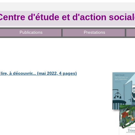
Centre d'étude et d'action socia
Publications
Prestations
l
ire, à découv
rir... (mai 2022, 4 pages)