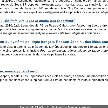
mai 2010, à l’Assemblée nationale, sur 577 députés, on compte 264 maires, 18 p
 régional. Seuls 87 députés n’exercent aucun mandat local. La situation es
ent aucun mandat local (sur 343 sénateurs). Pour Guy Carcassonne, professeur de
andats est
« une plaie »
qu’il faut cautériser, et il est possible de
« le faire intell
 :
"En finir, vite, avec le cumul des fonctions"
ai 2010, Jack Lang, député PS du Pas-de-Calais, professeur agrégé de droit
sponsabilités par une poignée de
« cumulards »
. Il invite ainsi à cesser de
« verser
nesse, qui ne se reconnaissent pas à travers cette République des notables »
…
nt du système politique français. Rapport Jospin : des idées po
onel Jospin a remis, au président de la République, un rapport de 130 pages, ém
te-cinq propositions, intitulé
Pour un renouveau démocratique
, ce rapport, pr
nombreux bouleversements dans la vie politique française.
on, mais s'y prend mal !
 Vaspart, sénateur Les Républicains des Côtes-d’Armor, a déposé une proposition de 
ue le candidat et son suppléant (ou la liste de candidats et leurs suppléants) sur
Copyright : CÉAS53 2019 - Crédits -
Mentions légales