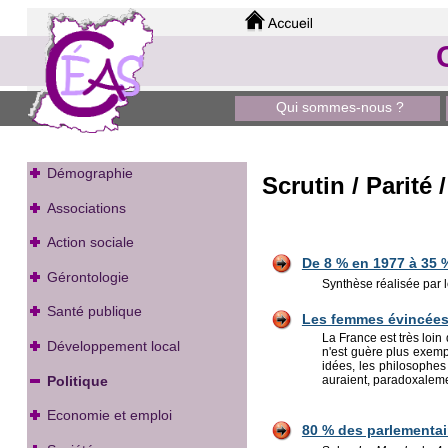
Qui sommes-nous ?
Démographie
Scrutin / Parit
Associations
Action sociale
De 8 % en 1977 à 35 
Gérontologie
Synthèse réalisée par 
Santé publique
Les femmes évincées d
La France est très loin
Développement local
n'est guère plus exempl
idées, les philosophes
Politique
auraient, paradoxaleme
Economie et emploi
80 % des parlementa