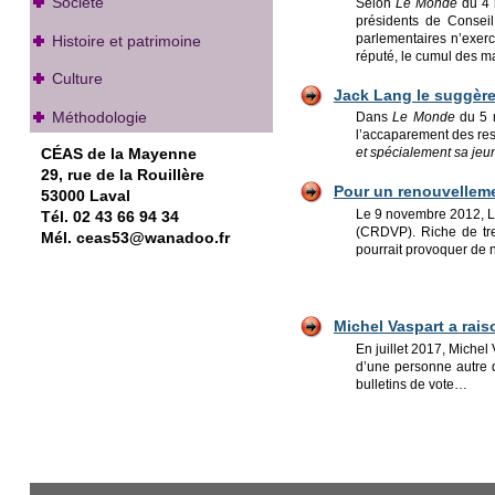
Société
Selon
Le Monde
du 4 
présidents de Conseil
parlementaires n’exerc
Histoire et patrimoine
réputé, le cumul des m
Culture
Jack Lang le suggère
Méthodologie
Dans
Le Monde
du 5 m
l’accaparement des re
CÉAS de la Mayenne
et spécialement sa jeu
29, rue de la Rouillère
Pour un renouvelleme
53000 Laval
Le 9 novembre 2012, Li
Tél. 02 43 66 94 34
(CRDVP). Riche de tren
Mél. ceas53@wanadoo.fr
pourrait provoquer de 
Michel Vaspart a rais
En juillet 2017, Michel
d’une personne autre q
bulletins de vote…