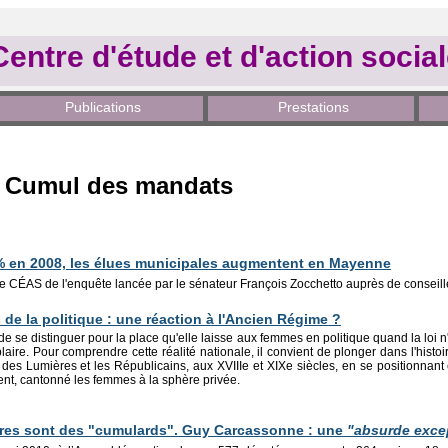
Centre d'étude et d'action socia
Publications
Prestations
é / Cumul des mandats
% en 2008, les élues municipales augmentent en Mayenne
le CÉAS de l'enquête lancée par le sénateur François Zocchetto auprès de conseil
e la politique : une réaction à l'Ancien Régime ?
 de se distinguer pour la place qu'elle laisse aux femmes en politique quand la loi
aire. Pour comprendre cette réalité nationale, il convient de plonger dans l'histoi
 des Lumières et les Républicains, aux XVIIIe et XIXe siècles, en se positionnant 
nt, cantonné les femmes à la sphère privée.
ires sont des "cumulards". Guy Carcassonne : une
"absurde excep