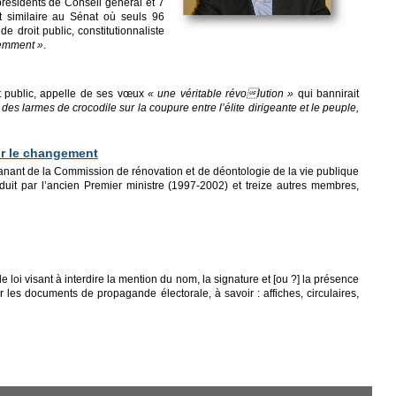
résidents de Conseil général et 7
t similaire au Sénat où seuls 96
 droit public, constitutionnaliste
igemment »
.
 public, appelle de ses vœux
« une véritable révolution »
qui bannirait
 des larmes de crocodile sur la coupure entre l’élite dirigeante et le peuple,
ur le changement
anant de la Commission de rénovation et de déontologie de la vie publique
oduit par l’ancien Premier ministre (1997-2002) et treize autres membres,
loi visant à interdire la mention du nom, la signature et [ou ?] la présence
 les documents de propagande électorale, à savoir : affiches, circulaires,