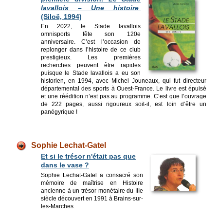
lavallois – Une histoire
(Siloë, 1994)
En 2022, le Stade lavallois
omnisports fête son 120e
anniversaire. C’est l’occasion de
replonger dans l’histoire de ce club
prestigieux. Les premières
recherches peuvent être rapides
puisque le Stade lavallois a eu son
historien, en 1994, avec Michel Jouneaux, qui fut directeur
départemental des sports à Ouest-France. Le livre est épuisé
et une réédition n’est pas au programme. C’est que l’ouvrage
de 222 pages, aussi rigoureux soit-il, est loin d’être un
panégyrique !
Sophie Lechat-Gatel
Et si le trésor n'était pas que
dans le vase ?
Sophie Lechat-Gatel a consacré son
mémoire de maîtrise en Histoire
ancienne à un trésor monétaire du IIIe
siècle découvert en 1991 à Brains-sur-
les-Marches.