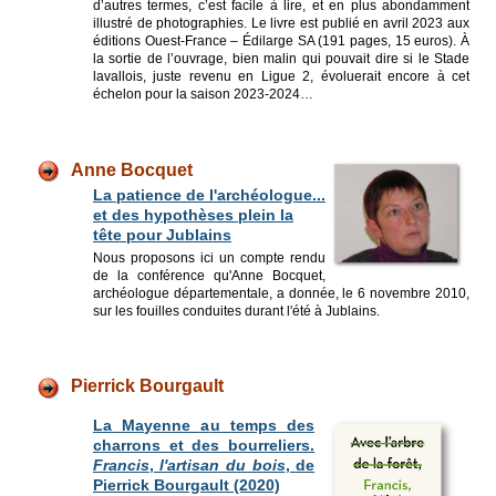
d’autres termes, c’est facile à lire, et en plus abondamment
illustré de photographies. Le livre est publié en avril 2023 aux
éditions Ouest-France – Édilarge SA (191 pages, 15 euros). À
la sortie de l’ouvrage, bien malin qui pouvait dire si le Stade
lavallois, juste revenu en Ligue 2, évoluerait encore à cet
échelon pour la saison 2023-2024…
Anne Bocquet
La patience de l'archéologue...
et des hypothèses plein la
tête pour Jublains
Nous proposons ici un compte rendu
de la conférence qu'Anne Bocquet,
archéologue départementale, a donnée, le 6 novembre 2010,
sur les fouilles conduites durant l'été à Jublains.
Pierrick Bourgault
La Mayenne a
u temps des
charrons et des bourreliers.
Francis
,
l'artisan du bois
, de
Pierrick Bourgault (2020)