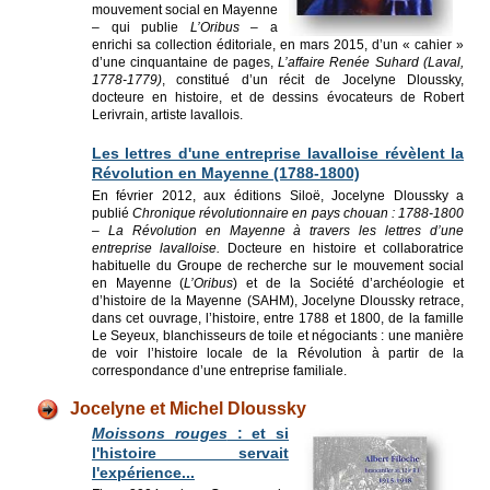
mouvement social en Mayenne
– qui publie
L’Oribus
– a
enrichi sa collection éditoriale, en mars 2015, d’un « cahier »
d’une cinquantaine de pages,
L’affaire Renée Suhard (Laval,
1778-1779)
, constitué d’un récit de Jocelyne Dloussky,
docteure en histoire, et de dessins évocateurs de Robert
Lerivrain, artiste lavallois.
Les lettres d'une entreprise lavalloise révèlent la
Révolution en Mayenne (1788-1800)
En février 2012, aux éditions Siloë, Jocelyne Dloussky a
publié
Chronique révolutionnaire en pays chouan : 1788-1800
– La Révolution en Mayenne à travers les lettres d’une
entreprise lavalloise.
Docteure en histoire et collaboratrice
habituelle du Groupe de recherche sur le mouvement social
en Mayenne (
L’Oribus
) et de la Société d’archéo­logie et
d’histoire de la Mayenne (SAHM), Jocelyne Dloussky retrace,
dans cet ouvrage, l’histoire, entre 1788 et 1800, de la famille
Le Seyeux, blan­chisseurs de toile et négociants : une manière
de voir l’histoire locale de la Révolution à partir de la
correspondance d’une entreprise familiale.
Jocelyne et Michel Dloussky
Moissons rouges
: et si
l'histoire servait
l'expérience...