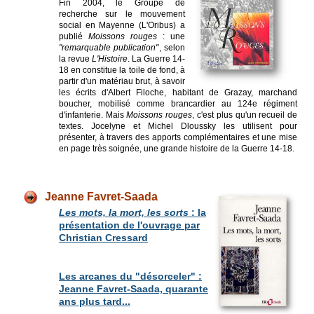
Fin 2004, le Groupe de
recherche sur le mouvement
social en Mayenne (L'Oribus) a
publié
Moissons rouges
: une
"remarquable publication"
, selon
la revue
L'Histoire
. La Guerre 14-
18 en constitue la toile de fond, à
partir d'un matériau brut, à savoir
les écrits d'Albert Filoche, habitant de Grazay, marchand
boucher, mobilisé comme brancardier au 124e régiment
d'infanterie. Mais
Moissons rouges
, c'est plus qu'un recueil de
textes. Jocelyne et Michel Dloussky les utilisent pour
présenter, à travers des apports complémentaires et une mise
en page très soignée, une grande histoire de la Guerre 14-18.
Jeanne Favret-Saada
Les mots, la mort, les sorts
: la
présentation de l'ouvrage par
Christian Cressard
Les arcanes du "désorceler" :
Jeanne Favret-Saada, quarante
ans plus tard...