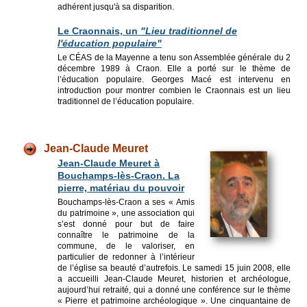
adhérent jusqu'à sa disparition.
Le Craonnais, un
"Lieu traditionnel de
l'éducation populaire"
Le CÉAS de la Mayenne a tenu son Assemblée générale du 2
décembre 1989 à Craon. Elle a porté sur le thème de
l’éducation populaire. Georges Macé est intervenu en
introduction pour montrer combien le Craonnais est un lieu
traditionnel de l’éducation populaire.
Jean-Claude Meuret
Jean-Claude Meuret à
Bouchamps-lès-Craon. La
pierre, matériau du pouvoir
Bouchamps-lès-Craon a ses « Amis
du patrimoine », une association qui
s’est donné pour but de faire
connaître le patrimoine de la
commune, de le valoriser, en
particulier de redonner à l’intérieur
de l’église sa beauté d’autrefois. Le samedi 15 juin 2008, elle
a accueilli Jean-Claude Meuret, historien et archéologue,
aujourd’hui retraité, qui a donné une conférence sur le thème
« Pierre et patrimoine archéologique ». Une cinquantaine de