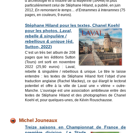
d’archéologie et d’histoire de la Mayenne (SAHM) et plus
particulièrement celui de Stéphane Hiland, a publié, en juin
2012,
En remontant le temps… d’Entrammes à Interamnes
(75
pages, en couleurs, 9 euros).
Stéphane Hiland pour les textes, Chanel Koehl
pour les photos.
Laval,
rebelle & singulière /
rebellious & unique
(éd.
Sutton, 2022)
C’est un très bel album de 208
pages que les éditions Sutton
(Tours) ont sorti en novembre
2022 (25,90 euros) : Laval,
rebelle & singulière / rebellious & unique. Le titre le laisse
entendre : les textes de Stéphane Hiland font l’objet d’une
traduction anglaise (Rachel Mackey), ce qui élargit le lectorat
potentiel et offre à la ville de Laval une « vitrine » outre-
Manche. L’ouvrage est une association ambitieuse entre des
textes de Stéphane Hiland et des photographies de Chanel
Koehl et, pour quelques-unes, de Kévin Rouschausse.
Mic
hel Jouneaux
Treize saisons en Championnat de F
rance de
première division.
Le Stade