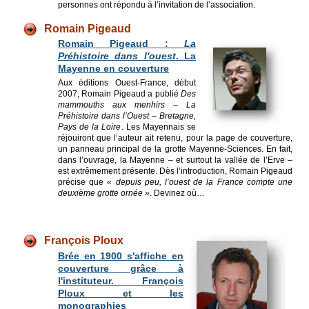
personnes ont répondu à l’invitation de l’association.
Romain Pigeaud
Romain Pigeaud :
La
Préhistoire dans l'ouest
. La
Mayenne en couverture
Aux éditions Ouest-France, début
2007, Romain Pigeaud a publié
Des
mammouths aux menhirs – La
Préhistoire dans l’Ouest – Bretagne,
Pays de la Loire
. Les Mayennais se
réjouiront que l’auteur ait retenu, pour la page de couverture,
un panneau principal de la grotte Mayenne-Sciences. En fait,
dans l’ouvrage, la Mayenne – et surtout la vallée de l’Erve –
est extrêmement présente. Dès l’intro­duction, Romain Pigeaud
précise que
« depuis peu, l’ouest de la France compte une
deuxième grotte ornée »
. Devinez où…
François Ploux
Brée en 1900 s'affiche en
couverture grâce à
l'instituteur. François
Ploux et les
monographies