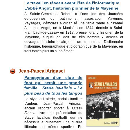
Le travail en réseau avant l'ère de l'informatique.
L'abbé Angot, historien pionnier de la Mayenne
À Sainte-Gemmes-le-Robert, à l’occasion des Journées
européennes du patrimoine, l’association Mayenne,
Paysages, Mémoires a organisé une table ronde sur l’abbé
Alphonse Angot, né à Montsûrs en 1844, décédé à Saint-
Fraimbault-de-Lassay en 1917, premier grand historien de la
Mayenne, auquel on doit de très nombreux articles et
ouvrages d’histoire locale, dont un monumental Dictionnaire
historique, topographique et biographique de la Mayenne, en
trois tomes plus un supplément.
J
ean-Pascal Arigasci
Panégyrique d'un club
de
foot qui serait une grande
famille...
Stade lavallois – Le
plus beau de tous les tangos
Le style est alerte, parfois familier.
L’auteur, Jean-Pascal Arigasci,
ancien reporter sportif à
Ouest-
France
, livre une présentation du
Stade lavallois (football) qui ne
nécessite aucunement une culture
littéraire ou même sportive. En