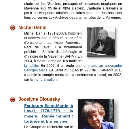
étude sur les "Sorciers, présages et croyances magiques en
Mayenne aux XVIIIe et XIXe siècles". L'auteure a travaillé à
partir de cinquante affaires judiciaires dont les dossiers sont
tous conservés aux Archives départementales de la Mayenne.
Michel Denis
Michel Denis (1931-2007), historien
et universitaire, a débuté sa carrière
d'enseignant au lycée Ambroise-
Paré de Laval. Il a notamment
présidé la Société d'archéologie et
d'histoire de la Mayenne (SAHM). En
2004, à Saint-Berthevin, il a traité de
la laïcité
. En 2002, il a rendu
un hommage au géographe
Georges Macé
.
La Lettre du CÉAS
n° 273 de juillet-août 2011
a publié le compte rendu de sa conférence à Laval, en 2002,
sur
la mondialisation
.
Jocelyne Dloussky
Faubourg Saint-Martin, à
Laval, 1778-1779 : la
misère... Renée Suhard :
torturée et brûlée vive
Le Groupe de recherche sur le