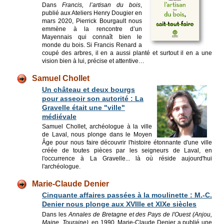
Dans
Francis, l’artisan du bois
,
publié aux Ateliers Henry Dougier en
mars 2020, Pierrick Bourgault nous
emmène à la rencontre d’un
Mayennais qui connaît bien le
monde du bois. Si Francis Renard a
coupé des arbres, il en a aussi planté et surtout il en a une
vision bien à lui, précise et attentive…
Samuel Chollet
Un château et deux bourgs
pour asseoir son autorité : La
Gravelle était une "ville"
médiévale
Samuel Chollet, archéologue à la ville
de Laval, nous plonge dans le Moyen
Âge pour nous faire découvrir l'histoire étonnante d'une ville
créée de toutes pièces par les seigneurs de Laval, en
l'occurrence à La Gravelle... là où réside aujourd'hui
l'archéologue.
Marie-Claude Denier
Cinquante affaires passées à la moulinette : M.-C.
Denier nous plonge aux XVIIIe et XIXe siècles
Dans les
Annales de Bretagne et des Pays de l'Ouest (Anjou,
Maine, Touraine)
, en 1990, Marie-Claude Denier a publié une