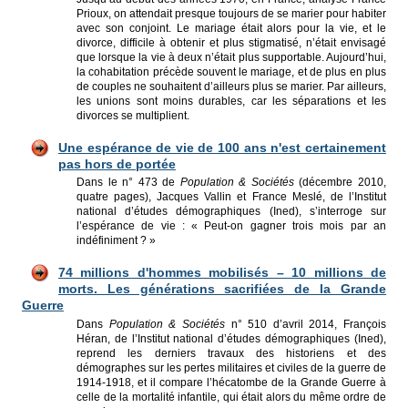
Prioux, on attendait presque toujours de se marier pour habiter
avec son conjoint. Le mariage était alors pour la vie, et le
divorce, difficile à obtenir et plus stigmatisé, n’était envisagé
que lorsque la vie à deux n’était plus supportable. Aujourd’hui,
la cohabitation précède souvent le mariage, et de plus en plus
de couples ne souhaitent d’ailleurs plus se marier. Par ailleurs,
les unions sont moins durables, car les séparations et les
divorces se multiplient.
Une espérance de vie de 100 ans n'est certainement
pas hors de portée
Dans le n° 473 de
Population & Sociétés
(décembre 2010,
quatre pages), Jacques Vallin et France Meslé, de l’Institut
national d’études démographiques (Ined), s’interroge sur
l’espérance de vie : « Peut-on gagner trois mois par an
indéfiniment ? »
74 millions d'hommes mobilisés – 10 millions de
morts. Les générations sacrifiées de la Grande
Guerre
Dans
Population & Sociétés
n° 510 d’avril 2014, François
Héran, de l’Institut national d’études démographiques (Ined),
reprend les derniers travaux des historiens et des
démographes sur les pertes militaires et civiles de la guerre de
1914-1918, et il compare l’hécatombe de la Grande Guerre à
celle de la mortalité infantile, qui était alors du même ordre de