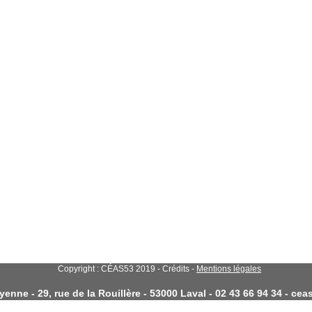
Copyright : CÉAS53 2019 - Crédits -
Mentions légales
enne - 29, rue de la Rouillère - 53000 Laval - 02 43 66 94 34 - c