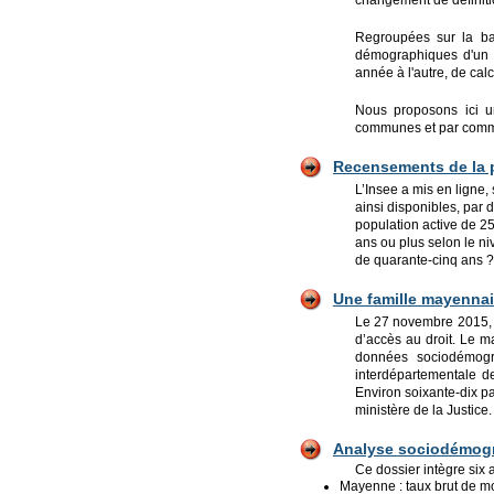
changement de définiti
Regroupées sur la ba
démographiques d'un te
année à l'autre, de ca
Nous proposons ici 
communes et par commu
Recensements de la
L’Insee a mis en ligne
ainsi disponibles, par 
population active de 25
ans ou plus selon le n
de quarante-cinq ans ?
Une famille mayennai
Le 27 novembre 2015, a
d’accès au droit. Le m
données sociodémogr
interdépartementale d
Environ soixante-dix par
ministère de la Justice.
Analyse
sociodémogr
Ce dossier intègre six ar
Mayenne : taux brut de mo