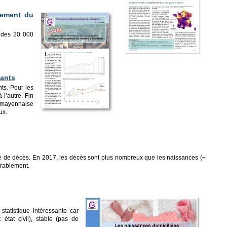
sement du
p des 20 000
tants
ts. Pour les
l’autre. Fin
 mayennaise
ux.
que de décès. En 2017, les décès sont plus nombreux que les naissances (+
orablement.
tatistique intéressante car
état civil), stable (pas de