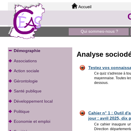
Qui sommes-nous ?
Démographie
Analyse sociod
Associations
Testez vos conn
aissa
Action sociale
Ce quiz s'adresse à to
mayennaise. Toutes les
Gérontologie
dessous.
Santé publique
Développement local
Politique
Cahier n° 1 : Outil d
jour : avril 2025, dix
Economie et emploi
Ce cahier inaugure un
Direction départementa