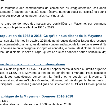
on).
se territoriale des communautés de communes ou d'agglomération, ces donné
rritoire à travers sa natalité, sous réserve, dans un souci de lisibilité et pour
lculer des moyennes quinquennales (sur cinq ans).
une base de données des naissances domiciliées en Mayenne, par communa
ne, sur la période allant de 1975 à 2025.
 popu
lation de 1968 à 2015. C
e qu'ils nous disent de la Mayenne
, sur son site Internet, fin octobre 2018, de nombreuses données issues des rece
département et commune, les données concernant la population selon le sexe et l’âg
 à 54 ans selon la catégorie socioprofessionnelle, le niveau de diplôme, le sexe et l
iveau de diplôme, le sexe et l’âge. Qu’est-ce que ces données nous disent de la Ma
se de moins en moins institutionnalisée
u Palais de justice, à Laval, le Conseil départemental d’accès au droit a organi
atin, le CÉAS de la Mayenne a introduit la conférence « Mariage, Pacs, concubi
aphiques synthétiques concernant la famille et le couple en Mayenne. 
es notaires, et Anne-Sophie Gouedo, bâtonnier, ont développé le thème, mais d
ticipants. Ci-après les grandes lignes de l’intervention du CÉAS. Elles ont pour sourc
aphique de la Mayenne - Données 2016-2018
ticles :
rtalité. Plus de dix décès pour 1 000 habitants en 2016