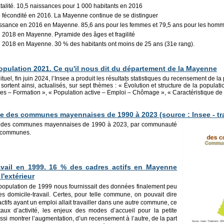
talité. 10,5 naissances pour 1 000 habitants en 2016
e fécondité en 2016. La Mayenne continue de se distinguer
issance en 2016 en Mayenne. 85,6 ans pour les femmes et 79,5 ans pour les hom
n 2018 en Mayenne. Pyramide des âges et fragilité
n 2018 en Mayenne. 30 % des habitants ont moins de 25 ans (31e rang).
pulation 2021. Ce qu'il nous dit du départem
ent de la Mayenne
ituel, fin juin 2024, l’Insee a produit les résultats statistiques du recensement de l
i sortent ainsi, actualisés, sur sept thèmes : « Évolution et structure de la popul
s – Formation », « Population active – Emploi – Chômage », « Caractéristique de l
e des communes mayennaises de 1990 à 2023 (source : Insee -
tr
e des communes mayennaises de 1990 à 2023, par communauté
e communes.
ravail en 1999. 16 % des cadres actifs en Mayenne
l'extérieur
population de 1999 nous fournissait des données finalement peu
tes domicile-travail. Certes, pour telle commune, on pouvait dire
ctifs ayant un emploi allait travailler dans une autre commune, ce
 taux d’activité, les enjeux des modes d’accueil pour la petite
si montrer l’augmentation, d’un recensement à l’autre, de la part