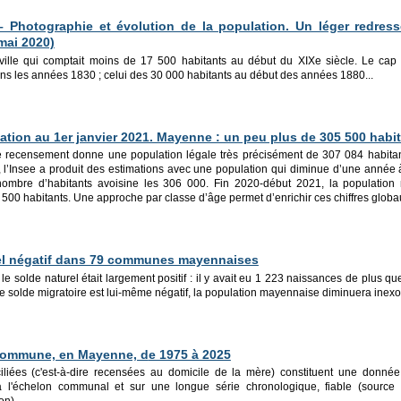
– Photographie et évolution de la population. Un léger redres
mai 2020)
e ville qui comptait moins de 17 500 habitants au début du XIXe siècle. Le ca
dans les années 1830 ; celui des 30 000 habitants au début des années 1880...
lation au 1er janvier 2021. Mayenne : un peu plus de 305 500 habi
le recensement donne une population légale très précisément de 307 084 habitan
, l’Insee a produit des estimations avec une population qui diminue d’une année à 
nombre d’habitants avoisine les 306 000. Fin 2020-début 2021, la population
500 habitants. Une approche par classe d’âge permet d’enrichir ces chiffres globa
rel négatif dans 79 communes mayennaises
e solde naturel était largement positif : il y avait eu 1 223 naissances de plus 
 le solde migratoire est lui-même négatif, la population mayennaise diminuera inex
commune, en Mayenne, d
e 1975 à 2025
liées (c'est-à-dire recensées au domicile de la mère) constituent une donnée s
à l'échelon communal et sur une longue série chronologique, fiable (source : 