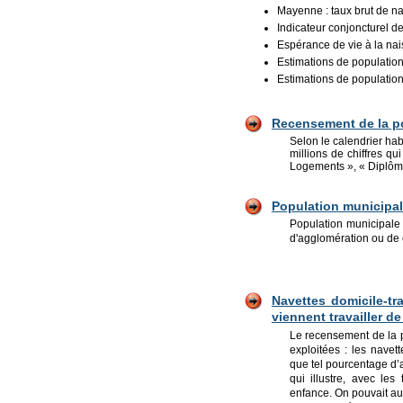
Mayenne : taux brut de na
Indicateur conjoncturel d
Espérance de vie à la na
Estimations de populatio
Estimations de populatio
Recensement de la po
Selon le calendrier hab
millions de chiffres qu
Logements », « Diplôme
Population municipal
Population municipal
d'agglomération ou d
Navettes domicile-t
viennent travailler de 
Le recensement de la 
exploitées : les navet
que tel pourcentage d’a
qui illustre, avec les
enfance. On pouvait aus