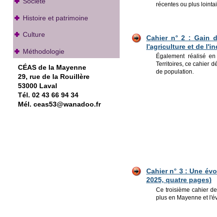
Société
récentes ou plus lointa
Histoire et patrimoine
Culture
Cahier n° 2 :
Gain d
l'agriculture et de l'
Méthodologie
Également réalisé en 
Territoires, ce cahier 
CÉAS de la Mayenne
de population.
29, rue de la Rouillère
53000 Laval
Tél. 02 43 66 94 34
Mél. ceas53@wanadoo.fr
Cahier n° 3 : Une évo
2025, quatre pages)
Ce troisième cahier de
plus en Mayenne et l'évo