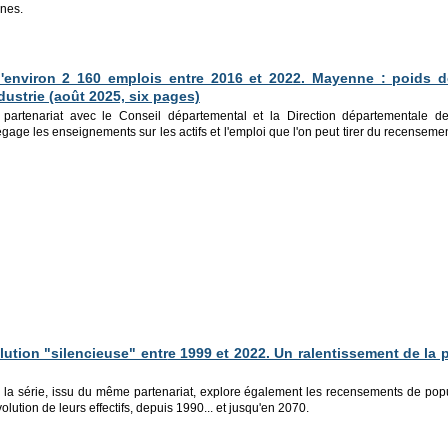
ines.
'environ 2 160 emplois entre 2016 et 2022. Mayenne : poids d
industrie (août 2025, six pages)
partenariat avec le Conseil départemental et la Direction départementale d
dégage les enseignements sur les actifs et l'emploi que l'on peut tirer du recenseme
lution "silencieuse" entr
e 1999 et 2022. Un ralentissement de la 
 la série, issu du même partenariat, explore également les recensements de pop
lution de leurs effectifs, depuis 1990... et jusqu'en 2070.