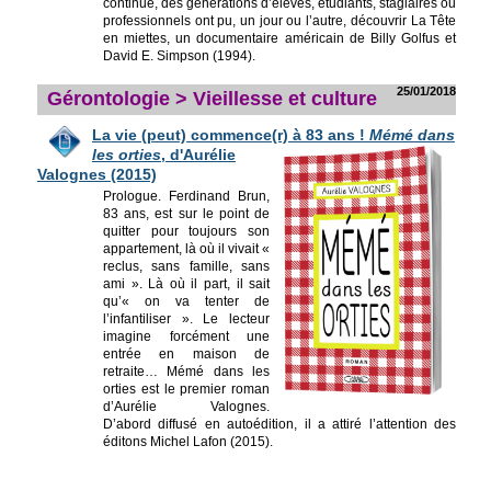
continue, des générations d’élèves, étudiants, stagiaires ou
professionnels ont pu, un jour ou l’autre, découvrir La Tête
en miettes, un documentaire américain de Billy Golfus et
David E. Simpson (1994).
25/01/2018
Gérontologie > Vieillesse et culture
La vie (peut) commence(r) à 83 ans !
Mémé d
ans
les orties
, d'Aurélie
Valognes (2015)
Prologue. Ferdinand Brun,
83 ans, est sur le point de
quitter pour toujours son
appartement, là où il vivait «
reclus, sans famille, sans
ami ». Là où il part, il sait
qu’« on va tenter de
l’infantiliser ». Le lecteur
imagine forcément une
entrée en maison de
retraite… Mémé dans les
orties est le premier roman
d’Aurélie Valognes.
D’abord diffusé en autoédition, il a attiré l’attention des
éditons Michel Lafon (2015).