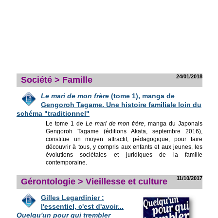
24/01/2018
Société > Famille
Le mari de mon frère
(tome 1), manga de
Gengoroh Tagame. Une histoire familiale loin du
schéma "traditionnel"
Le tome 1 de
Le mari de mon frère
, manga du Japonais
Gengoroh Tagame (éditions Akata, septembre 2016),
constitue un moyen attractif, pédagogique, pour faire
découvrir à tous, y compris aux enfants et aux jeunes, les
évolutions sociétales et juridiques de la famille
contemporaine.
11/10/2017
Gérontologie > Vieillesse et culture
Gilles Legar
dinier :
l'essentiel, c'est d'avoir...
Quelqu'un pour qui trembler