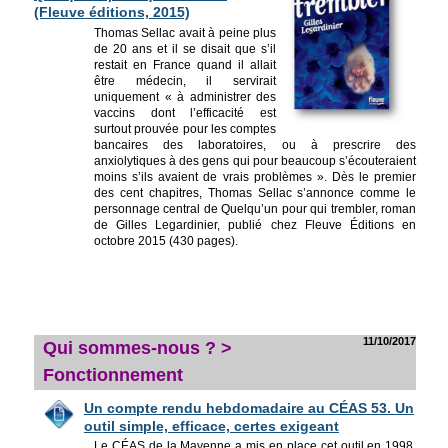
(Fleuve éditions, 2015)
Thomas Sellac avait à peine plus
de 20 ans et il se disait que s’il
restait en France quand il allait
être médecin, il servirait
uniquement « à administrer des
vaccins dont l’efficacité est
surtout prouvée pour les comptes
bancaires des laboratoires, ou à prescrire des
anxiolytiques à des gens qui pour beaucoup s’écouteraient
moins s’ils avaient de vrais problèmes ». Dès le premier
des cent chapitres, Thomas Sellac s’annonce comme le
personnage central de Quelqu’un pour qui trembler, roman
de Gilles Legardinier, publié chez Fleuve Éditions en
octobre 2015 (430 pages).
11/10/2017
Qui sommes-nous ? >
Fonctionnement
Un compte rendu hebdomadaire au CÉAS 53. Un
outil simple, efficace, certes exigeant
Le CÉAS de la Mayenne a mis en place cet outil en 1998.