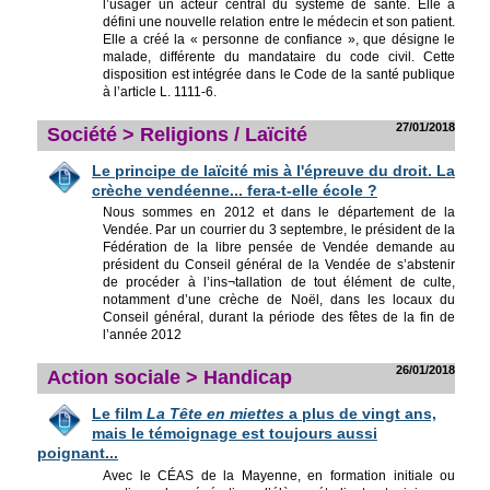
l’usager un acteur central du système de santé. Elle a
défini une nouvelle relation entre le médecin et son patient.
Elle a créé la « personne de confiance », que désigne le
malade, différente du mandataire du code civil. Cette
disposition est intégrée dans le Code de la santé publique
à l’article L. 1111-6.
27/01/2018
Société > Religions / Laïcité
Le principe de laïcité mis à l'épreuve du droit. La
crèche vendéenne... fera-t-elle école ?
Nous sommes en 2012 et dans le département de la
Vendée. Par un courrier du 3 septembre, le président de la
Fédération de la libre pensée de Vendée demande au
président du Conseil général de la Vendée de s’abstenir
de procéder à l’ins¬tallation de tout élément de culte,
notamment d’une crèche de Noël, dans les locaux du
Conseil général, durant la période des fêtes de la fin de
l’année 2012
26/01/2018
Action sociale > Handicap
Le film
La Tête en miettes
a plus de vingt ans,
mais le témoignage est toujours aussi
poignant...
Avec le CÉAS de la Mayenne, en formation initiale ou